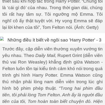
thiết sau khi hợp tác trong Harry Potter. “Chúng tôi
là ‘cái gì đó’ của nhau. Trong thời gian dài, chúng
tôi rất hay tâm sự. Tôi ngưỡng mộ Emma. Tôi
nghĩ cô ấy thật tuyệt vời. Hy vọng Emma sẽ đáp
lại lời khen của tôi”, Tom Felton nói. (Ảnh: Getty)
Trước đây, cặp diễn viên thường xuyên vướng tin
yêu nhau. Theo
Daily Mail,
Rupert Grint (diễn viên
thủ vai Ron Weasley) khẳng định giữa Watson -
Felton luôn tồn tại kiểu tình cảm khó nói trong quá
trình ghi hình Harry Potter. Emma Watson cũng
thú nhận phải lòng nam diễn viên trong lúc ghi
hình bộ phim phép thuật. “T
rong hai phim đầu
tiên, tôi phải lòng Tom Felton. Anh ấy là người đầu
tiên của tôi, Tom hoàn toàn biết chuyện đó. Hiện