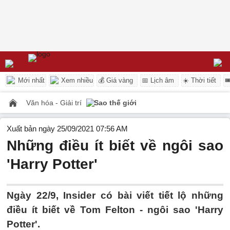
Mới nhất
Xem nhiều
💰 Giá vàng
📅 Lịch âm
☀️ Thời tiết

Văn hóa - Giải trí
Sao thế giới
Xuất bản ngày 25/09/2021 07:56 AM
Những điều ít biết về ngôi sao
'Harry Potter'
Ngày 22/9, Insider có bài viết tiết lộ những
điều ít biết về Tom Felton - ngôi sao 'Harry
Potter'.