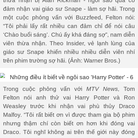
thừa nhận bị Alan Rickman - ngôi sao quá cố
đảm nhận vai giáo sư Snape - làm sợ hãi. Trong
một cuộc phỏng vấn với Buzzfeed, Felton nói:
“Tôi phải lấy rất nhiều can đảm chỉ để nói câu
‘Chào buổi sáng’. Chú ấy khá đáng sợ”, nam diễn
viên thừa nhận. Theo Insider, vẻ lạnh lùng của
giáo sư Snape khiến nhiều nhiều diễn viên nhí
trên phim trường sợ hãi. (Ảnh: Warner Bros.)
Trong cuộc phỏng vấn với
MTV News,
Tom
Felton nói anh thử vai Harry Potter và Ron
Weasley trước khi nhận vai phù thủy Draco
Malfoy. “Tôi rất biết ơn vì được tham gia bộ phim
nhưng thậm chí còn biết ơn hơn khi đóng vai
Draco. Tôi nghĩ không ai trên thế giới này đóng