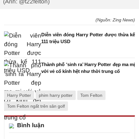
(Ảnh: @t22felton)
(Nguồn: Zing News)
Diễn viên đóng Harry Potter được thừa kế
111 triệu USD
Thành phố ‘sinh ra’ Harry Potter đẹp ma mị
với vẻ cổ kính hệt như thời trung cổ
Harry Potter
phim harry potter
Tom Felton
Tom Felton ngất trên sân golf
Bình luận