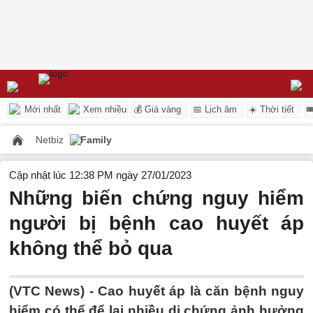
Mới nhất
Xem nhiều
💰 Giá vàng
📅 Lịch âm
☀️ Thời tiết

Netbiz
Family
Cập nhật lúc 12:38 PM ngày 27/01/2023
Những biến chứng nguy hiểm
người bị bệnh cao huyết áp
không thể bỏ qua
(VTC News) -
Cao huyết áp là căn bệnh nguy
hiểm có thể để lại nhiều di chứng ảnh hưởng