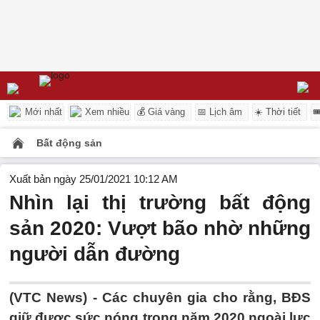
Mới nhất
Xem nhiều
💰 Giá vàng
📅 Lịch âm
☀️ Thời tiết

Bất động sản
Xuất bản ngày 25/01/2021 10:12 AM
Nhìn lại thị trường bất động
sản 2020: Vượt bão nhờ những
người dẫn đường
(VTC News) -
Các chuyên gia cho rằng, BĐS
giữ được sức nóng trong năm 2020 ngoài lực