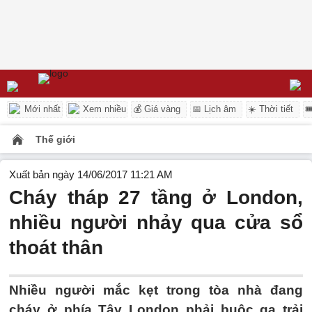
Mới nhất
Xem nhiều
💰 Giá vàng
📅 Lịch âm
☀️ Thời tiết

Thế giới
Xuất bản ngày 14/06/2017 11:21 AM
Cháy tháp 27 tầng ở London,
nhiều người nhảy qua cửa sổ
thoát thân
Nhiều người mắc kẹt trong tòa nhà đang
cháy ở phía Tây London phải buộc ga trải