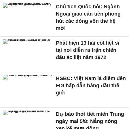
Chủ tịch Quốc hội: Ngành
Ngoại giao cần tiên phong
hút các dòng vốn thế hệ
mới
Phát hiện 13 hài cốt liệt sĩ
tại nơi diễn ra trận chiến
đấu ác liệt năm 1972
HSBC: Việt Nam là điểm đến
FDI hấp dẫn hàng đầu thế
giới
Dự báo thời tiết miền Trung
ngày mai 5/8: Nắng nóng
xen kẽ mưa dông