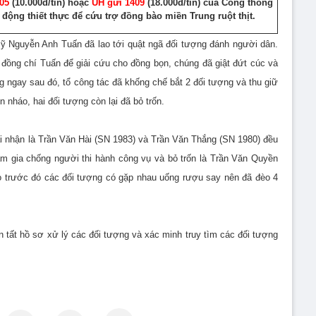
05
(10.000đ/tin) hoặc
UH gửi 1409
(18.000đ/tin) của
Cổng thông
 động thiết thực để cứu trợ đồng bào miền Trung ruột thịt.
ỹ Nguyễn Anh Tuấn đã lao tới quật ngã đối tượng đánh người dân.
g đồng chí Tuấn để giải cứu cho đồng bọn, chúng đã giật đứt cúc và
 ngay sau đó, tổ công tác đã khống chế bắt 2 đối tượng và thu giữ
 nháo, hai đối tượng còn lại đã bỏ trốn.
ai nhận là Trần Văn Hài (SN 1983) và Trần Văn Thắng (SN 1980) đều
m gia chống người thi hành công vụ và bỏ trốn là Trần Văn Quyền
o trước đó các đối tượng có gặp nhau uống rượu say nên đã đèo 4
tất hồ sơ xử lý các đối tượng và xác minh truy tìm các đối tượng