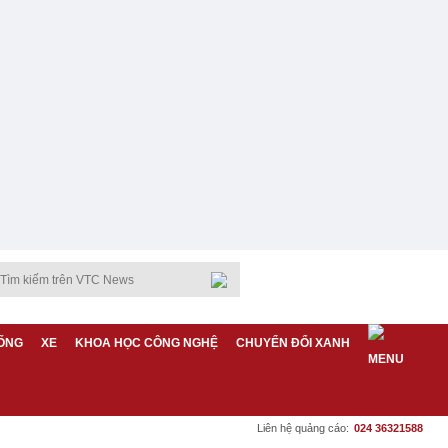
ỐNG
XE
KHOA HỌC CÔNG NGHỆ
CHUYỂN ĐỔI XANH
Liên hệ quảng cáo:
024 36321588