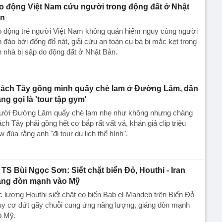
o động Việt Nam cứu người trong động đất ở Nhật
n
o động trẻ người Việt Nam không quản hiểm nguy cùng người
 đào bới đống đổ nát, giải cứu an toàn cụ bà bị mắc kẹt trong
 nhà bị sập do động đất ở Nhật Bản.
ách Tây gồng mình quấy chè lam ở Đường Lâm, dân
ng gọi là 'tour tập gym'
ười Đường Lâm quấy chè lam nhẹ như không nhưng chàng
ch Tây phải gồng hết cơ bắp rất vất vả, khán giả clip triệu
w đùa rằng anh "đi tour du lịch thể hình".
TS Bùi Ngọc Sơn: Siết chặt biển Đỏ, Houthi - Iran
áng đòn mạnh vào Mỹ
 lượng Houthi siết chặt eo biển Bab el-Mandeb trên Biển Đỏ
uy cơ đứt gãy chuỗi cung ứng năng lượng, giáng đòn mạnh
o Mỹ.