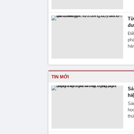
Từ
đư
Điề
phá
hàn
TIN MỚI
Sá
hi
Sán
học
th