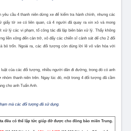
ệnh yêu cầu 4 thanh niên dừng xe để kiểm tra hành chính, nhưng các
ứ giấy tờ xe có liên quan, cả 4 người đã quay ra xin xỏ và mong
t xử lý các vi phạm, tổ công tác đã lập biên bản xử lý. Thấy không
ợng liền xông đến cản trở, xô đẩy các chiến sĩ cảnh sát để cho 2 đối
 bỏ trốn. Ngoài ra, các đối tượng còn dùng lời lẽ vô văn hóa với
 luật của các đối tượng, nhiều người dân đi đường, trong đó có anh
 nhóm thanh niên trên. Ngay lúc đó, một trong 4 đối tượng đã cầm
nặng cho anh Tuấn Anh.
phạm mà các đối tượng đã sử dụng.
ta đều có thể lập tức giúp đỡ được cho đồng bào miền Trung.