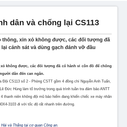
nh dân và chống lại CS113
o thông, xin xỏ không được, các đối tượng đã
ả lại cảnh sát và dùng gạch đánh vỡ đầu
n xỏ không được, các đối tượng đã có hành vi côn đồ để chống
u người dân đến can ngăn.
của Đội CS113 số 2 - Phòng CSTT gồm 4 đồng chí Nguyễn Anh Tuấn,
Lê Đức Hùng làm tổ trưởng trong quá trình tuần tra đảm bảo ANTT
4 thanh niên không đội mũ bảo hiểm đang khiển chiếc xe máy nhãn
X4-3103 đi với tốc độ rất nhanh trên đường.
g Hài và Thắng tại cơ quan Công an.