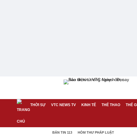
THỜI SỰ
VTC NEWS TV
KINH TẾ
THỂ THAO
THẾ G
BẢN TIN 113
HÒM THƯ PHÁP LUẬT