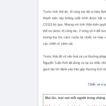
Trước tình thế đó, tổ công tác đã ra hiệu l
thanh niên này không xuất trình được bất c
CS113 bỏ qua. Nhưng với tinh thần kiên quyế
thể xin được tổ công tác, 2 trong số 4 đối tư
tượng kia tìm cách cướp lại chiếc xe máy và
các chiến sĩ cảnh sát.
Trước thái độ vô văn hoá và coi thường pháp
Nguyễn Tuấn Anh đã dừng xe lại và nhắc nhở
gạch lao tới đánh vào trán gây thương tích 
Chiếc xe vi 
Mọi lúc, mọi nơi mỗi người trong chúng 