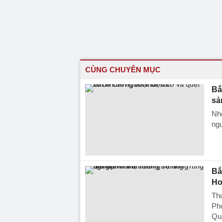
CÙNG CHUYÊN MỤC
Bắ
sả
Nhó
ngư
Bắ
Ho
Th
Ph
Qua