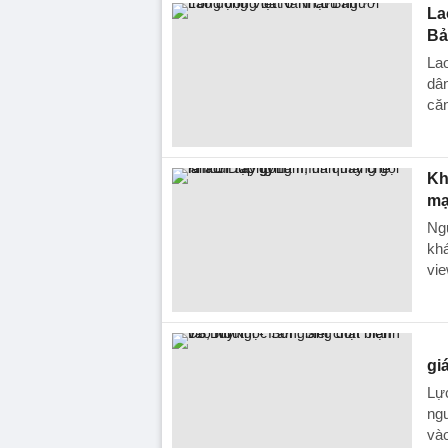
La
Bả
La
dân
căn
Kh
mạ
Ng
khá
vie
gi
Lực
ng
và