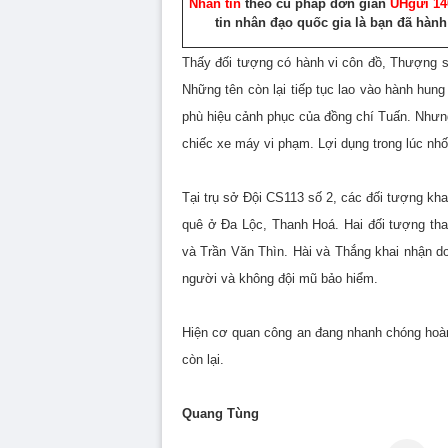
Nhắn tin
theo cú pháp đơn giản
UH
gửi 14
tin nhân đạo quốc gia
là bạn đã hành
Thấy đối tượng có hành vi côn đồ, Thượng s
Những tên còn lại tiếp tục lao vào hành hun
phù hiệu cảnh phục của đồng chí Tuấn. Nhưng
chiếc xe máy vi phạm. Lợi dụng trong lúc nhốn
Tại trụ sở Đội CS113 số 2, các đối tượng kh
quê ở Đa Lộc, Thanh Hoá. Hai đối tượng tha
và Trần Văn Thìn. Hài và Thắng khai nhận d
người và không đội mũ bảo hiểm.
Hiện cơ quan công an đang nhanh chóng hoàn 
còn lại.
Quang Tùng