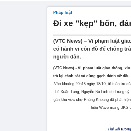
Pháp luật
Đi xe "kẹp" bốn, đá
(VTC News) – Vi phạm luật gia
có hành vi côn đồ để chống tr
người dân.
(VTC News) - Vi phạm luật giao thông, xi
trả lại cảnh sát và dùng gạch đánh vỡ đầ
Vào khoảng 20h15 ngày 18/10, tổ tuần tra 
Lê Xuân Tùng, Nguyễn Bá Linh do Trung uý 
gần khu vực chợ Phùng Khoang đã phát hiện 
hiệu Wave mang BKS 30
Hai đối tượn