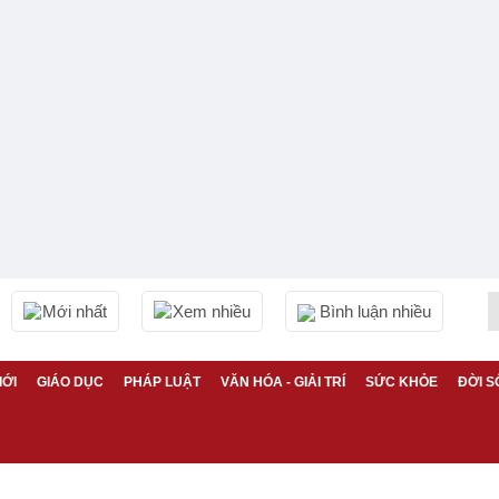
Mới nhất
Xem nhiều
Bình luận nhiều
IỚI
GIÁO DỤC
PHÁP LUẬT
VĂN HÓA - GIẢI TRÍ
SỨC KHỎE
ĐỜI S