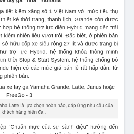
 xe tay ga “nhà” Yamaha
a tiết kiệm xăng số 1 Việt Nam với mức tiêu thụ
 thiết kế thời trang, thanh lịch, Grande còn được
t hợp hệ thống trợ lực điện Hybrid mang đến trải
 kiệm nhiên liệu vượt trội. Đặc biệt, ở phiên bản
sở hữu cốp xe siêu rộng 27 lít và được trang bị
như trợ lực Hybrid, hệ thống khóa thông minh
ạm thời Stop & Start System, hệ thống chống bó
de hiện có các mức giá bán lẻ rất hấp dẫn, từ
ng phiên bản.
maha Latte là lựa chọn hoàn hảo, đáp ứng nhu cầu của
 khách hàng hiện đại.
iệp “Chuẩn mực của sự sành điệu” hướng đến