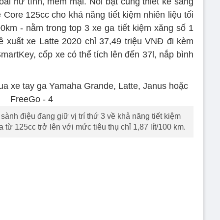
ài nữ tính, mềm mại. Nổi bật cùng thiết kế sang
 Core 125cc cho khả năng tiết kiệm nhiên liệu tối
100km - nằm trong top 3 xe ga tiết kiệm xăng số 1
đề xuất xe Latte 2020 chỉ 37,49 triệu VNĐ đi kèm
SmartKey, cốp xe có thể tích lên đến 37l, nắp bình
 sành điệu đang giữ vị trí thứ 3 về khả năng tiết kiệm
 từ 125cc trở lên với mức tiêu thụ chỉ 1,87 lít/100 km.