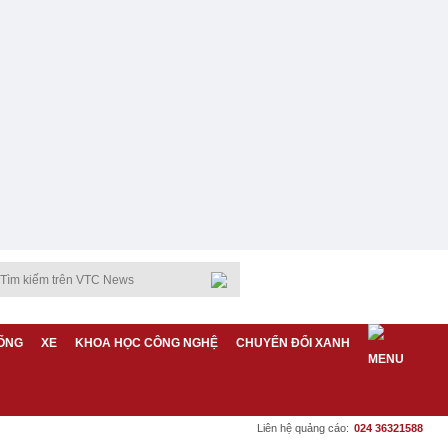
ỐNG
XE
KHOA HỌC CÔNG NGHỆ
CHUYỂN ĐỔI XANH
Liên hệ quảng cáo:
024 36321588