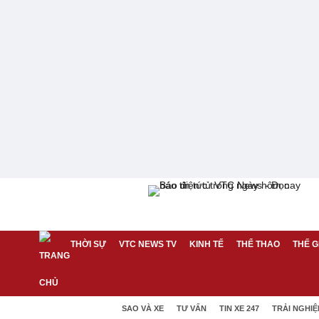
THỜI SỰ
VTC NEWS TV
KINH TẾ
THỂ THAO
THẾ G
SAO VÀ XE
TƯ VẤN
TIN XE 247
TRẢI NGHI