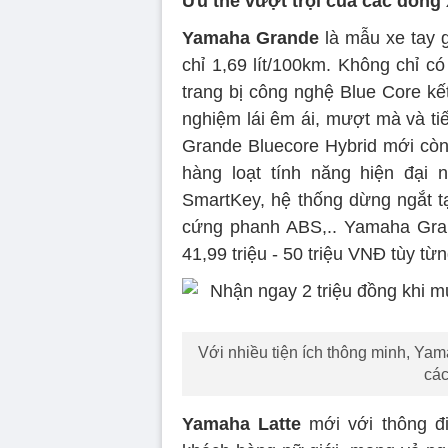
Ưu thế vượt trội của các dòng
Yamaha Grande
là mẫu xe tay g
chỉ 1,69 lít/100km. Không chỉ có
trang bị công nghệ Blue Core kế
nghiệm lái êm ái, mượt mà và tiết
Grande Bluecore Hybrid mới còn 
hàng loạt tính năng hiện đại 
SmartKey, hệ thống dừng ngắt t
cứng phanh ABS,.. Yamaha Gran
41,99 triệu - 50 triệu VNĐ tùy từ
Với nhiều tiện ích thông minh, Ya
các
Yamaha Latte
mới với thông đ