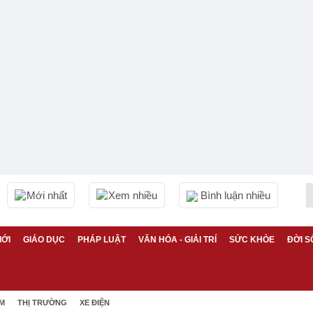
Mới nhất
Xem nhiều
Bình luận nhiều
IỚI
GIÁO DỤC
PHÁP LUẬT
VĂN HÓA - GIẢI TRÍ
SỨC KHỎE
ĐỜI S
ỆM
THỊ TRƯỜNG
XE ĐIỆN