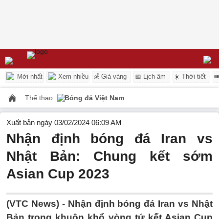
Mới nhất
Xem nhiều
💰 Giá vàng
📅 Lịch âm
☀️ Thời tiết

Thể thao
Bóng đá Việt Nam
Xuất bản ngày 03/02/2024 06:09 AM
Nhận định bóng đá Iran vs
Nhật Bản: Chung kết sớm
Asian Cup 2023
(VTC News) -
Nhận định bóng đá Iran vs Nhật
Bản trong khuôn khổ vòng tứ kết Asian Cup