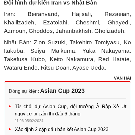
Đội hình dự kiến Iran vs Nhật Bản
Iran: Beiranvand, Hajisafi, Rezaeian,
Khalilzadeh, Ezatolahi, Cheshml, Ghayedi,
Azmoun, Ghoddos, Jahanbakhsh, Gholizadeh.
Nhật Bản: Zion Suzuki, Takehiro Tomiyasu, Ko
Itakuba, Seiya Maikuma, Yuka Nakayama,
Takefusa Kubo, Keito Nakamura, Red Hatate,
Wataru Endo, Ritsu Doan, Ayase Ueda.
VĂN HẢI
Asian Cup 2023
Dòng sự kiện:
Từ chối dự Asian Cup, đội trưởng Ả Rập Xê Út
nguy cơ bị cấm thi đấu 6 tháng
11:06 05/02/2024
Xác định 2 cặp đấu bán kết Asian Cup 2023