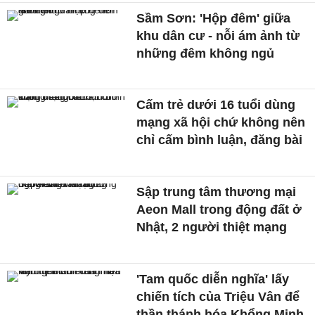
Sầm Sơn: 'Hộp đêm' giữa
khu dân cư - nỗi ám ảnh từ
những đêm không ngủ
Cấm trẻ dưới 16 tuổi dùng
mạng xã hội chứ không nên
chỉ cấm bình luận, đăng bài
Sập trung tâm thương mại
Aeon Mall trong động đất ở
Nhật, 2 người thiệt mạng
'Tam quốc diễn nghĩa' lấy
chiến tích của Triệu Vân để
thần thánh hóa Khổng Minh