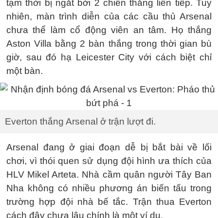
tạm thời bị ngắt bởi 2 chiến thắng liên tiếp. Tuy
nhiên, màn trình diễn của các cầu thủ Arsenal
chưa thể làm cổ động viên an tâm. Họ thắng
Aston Villa bằng 2 bàn thắng trong thời gian bù
giờ, sau đó hạ Leicester City với cách biệt chỉ
một bàn.
Everton thắng Arsenal ở trận lượt đi.
Arsenal đang ở giai đoạn dễ bị bắt bài về lối
chơi, vì thói quen sử dụng đội hình ưa thích của
HLV Mikel Arteta. Nhà cầm quân người Tây Ban
Nha không có nhiều phương án biến tấu trong
trường hợp đội nhà bế tắc. Trận thua Everton
cách đây chưa lâu chính là một ví dụ.