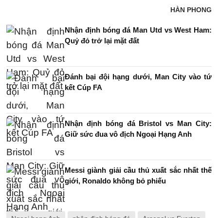
HÀN PHONG
Nhận định bóng đá Man Utd vs West Ham:
Quỷ đỏ trở lại mặt đất
Đánh bại đội hạng dưới, Man City vào tứ
kết Cúp FA
Nhận định bóng đá Bristol vs Man City:
Giữ sức đua vô địch Ngoại Hạng Anh
Messi giành giải cầu thủ xuất sắc nhất thế
giới, Ronaldo không bỏ phiếu