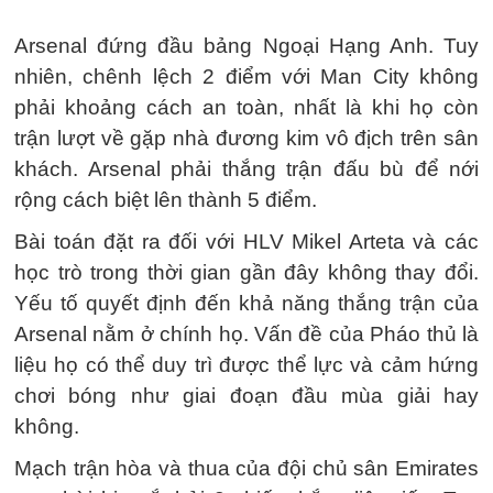
Arsenal đứng đầu bảng Ngoại Hạng Anh. Tuy
nhiên, chênh lệch 2 điểm với Man City không
phải khoảng cách an toàn, nhất là khi họ còn
trận lượt về gặp nhà đương kim vô địch trên sân
khách. Arsenal phải thắng trận đấu bù để nới
rộng cách biệt lên thành 5 điểm.
Bài toán đặt ra đối với HLV Mikel Arteta và các
học trò trong thời gian gần đây không thay đổi.
Yếu tố quyết định đến khả năng thắng trận của
Arsenal nằm ở chính họ. Vấn đề của Pháo thủ là
liệu họ có thể duy trì được thể lực và cảm hứng
chơi bóng như giai đoạn đầu mùa giải hay
không.
Mạch trận hòa và thua của đội chủ sân Emirates