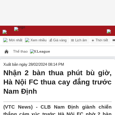
Mới nhất
Xem nhiều
💰 Giá vàng
📅 Lịch âm
☀️ Thời tiết

Thể thao
V.League
Xuất bản ngày 28/02/2024 08:14 PM
Nhận 2 bàn thua phút bù giờ,
Hà Nội FC thua cay đắng trước
Nam Định
(VTC News) -
CLB Nam Định giành chiến
thắng cảm xúc trước Hà Nội FC nhờ 2 bàn