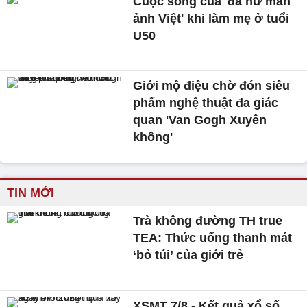
Cuộc sống của 'đả nữ màn
ảnh Việt' khi làm mẹ ở tuổi
U50
Giới mộ điệu chờ đón siêu
phẩm nghệ thuật đa giác
quan 'Van Gogh Xuyên
không'
TIN MỚI
Trà không đường TH true
TEA: Thức uống thanh mát
‘bỏ túi’ của giới trẻ
XSMT 7/8 - Kết quả xổ số