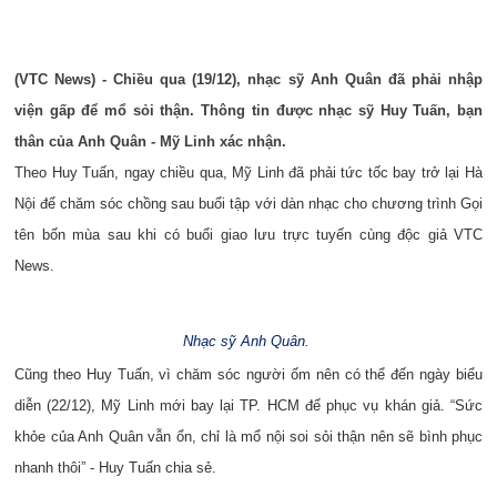
(VTC News) - Chiều qua (19/12), nhạc sỹ Anh Quân đã phải nhập
viện gấp để mổ sỏi thận. Thông tin được nhạc sỹ Huy Tuấn, bạn
thân của Anh Quân - Mỹ Linh xác nhận.
Theo Huy Tuấn, ngay chiều qua, Mỹ Linh đã phải tức tốc bay trở lại Hà
Nội để chăm sóc chồng sau buổi tập với dàn nhạc cho chương trình Gọi
tên bốn mùa sau khi có buổi giao lưu trực tuyến cùng độc giả VTC
News.
Nhạc sỹ Anh Quân.
Cũng theo Huy Tuấn, vì chăm sóc người ốm nên có thể đến ngày biểu
diễn (22/12), Mỹ Linh mới bay lại TP. HCM để phục vụ khán giả. “Sức
khỏe của Anh Quân vẫn ổn, chỉ là mổ nội soi sỏi thận nên sẽ bình phục
nhanh thôi” - Huy Tuấn chia sẻ.