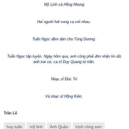
Mỹ Linh và Hồng Nhung
Hai người hát song ca với nhau.
Tuấn Ngọc đệm đàn cho Tùng Dương.
Tuấn Ngọc tập luyện. Ngày hôm qua, anh cũng phải đón nhận tin dữ,
anh trai vợ, ca sĩ Duy Quang từ trần.
Nhạc sĩ Đức Trí
Và nhạc sĩ Hồng Kiên.
Tr
ần L
ê
huy tuấn
mỹ linh
Anh Quân
trịnh công sơn