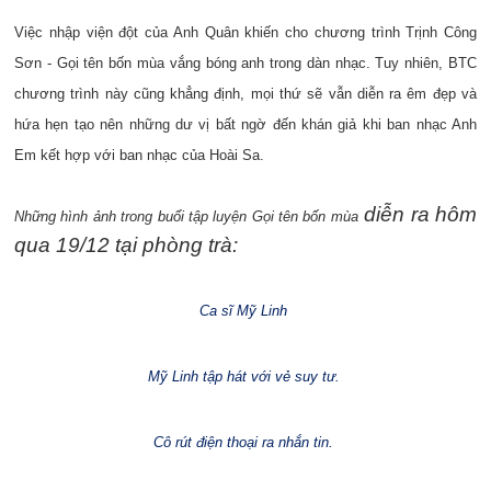
Việc nhập viện đột của Anh Quân khiến cho chương trình Trịnh Công
Sơn - Gọi tên bốn mùa vắng bóng anh trong dàn nhạc. Tuy nhiên, BTC
chương trình này cũng khẳng định, mọi thứ sẽ vẫn diễn ra êm đẹp và
hứa hẹn tạo nên những dư vị bất ngờ đến khán giả khi ban nhạc Anh
Em kết hợp với ban nhạc của Hoài Sa.
diễn ra hôm
Những hình ảnh trong buổi tập luyện G
ọi t
ên b
ốn m
ùa
qua 19/12 tại phòng trà:
Ca sĩ Mỹ Linh
Mỹ Linh tập hát với vẻ suy tư.
Cô rút điện thoại ra nhắn tin.