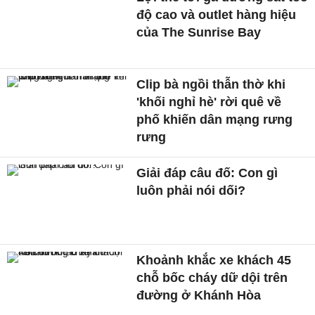
độ cao và outlet hàng hiệu
của The Sunrise Bay
Clip bà ngồi thẫn thờ khi
'khối nghỉ hè' rời quê về
phố khiến dân mạng rưng
rưng
Giải đáp câu đố: Con gì
luôn phải nói dối?
Khoảnh khắc xe khách 45
chỗ bốc cháy dữ dội trên
đường ở Khánh Hòa