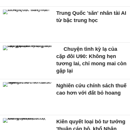
Trung Quốc 'săn' nhân tài AI
từ bậc trung học
Chuyện tình kỳ lạ của
cặp đôi U90: Không hẹn
tương lai, chỉ mong mai còn
gặp lại
Nghiên cứu chính sách thuế
cao hơn với đất bỏ hoang
Kiên quyết loại bỏ tư tưởng
'thuận cán bộ, khổ Nhân