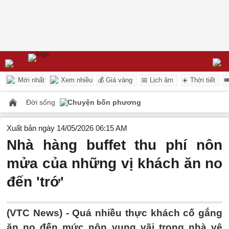
Mới nhất
Xem nhiều
💰 Giá vàng
📅 Lịch âm
☀️ Thời tiết

Đời sống
Chuyện bốn phương
Xuất bản ngày 14/05/2026 06:15 AM
Nhà hàng buffet thu phí nôn
mửa của những vị khách ăn no
đến 'trớ'
(VTC News) -
Quá nhiều thực khách cố gắng
ăn no đến mức nôn vung vãi trong nhà vệ