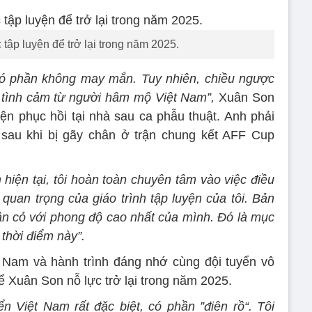
tập luyện để trở lại trong năm 2025.
có phần không may mắn. Tuy nhiên, chiều ngược
ều tình cảm từ người hâm mộ Việt Nam”,
Xuân Son
yện phục hồi tại nhà sau ca phẫu thuật. Anh phải
sau khi bị gãy chân ở trận chung kết AFF Cup
m hiện tại, tôi hoàn toàn chuyên tâm vào việc điều
 quan trọng của giáo trình tập luyện của tôi. Bản
sân cỏ với phong độ cao nhất của mình. Đó là mục
 thời điểm này”.
 Nam và hành trình đáng nhớ cùng đội tuyển vô
ể Xuân Son nỗ lực trở lại trong năm 2025.
ển Việt Nam rất đặc biệt, có phần ”điên rồ“. Tôi