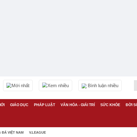
Mới nhất
Xem nhiều
Bình luận nhiều
IỚI
GIÁO DỤC
PHÁP LUẬT
VĂN HÓA - GIẢI TRÍ
SỨC KHỎE
ĐỜI S
 ĐÁ VIỆT NAM
V.LEAGUE