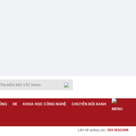
ỐNG
XE
KHOA HỌC CÔNG NGHỆ
CHUYỂN ĐỔI XANH
Liên hệ quảng cáo:
024 36321588