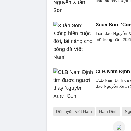
cầu thủ này được t
Xuân Son: 'Cốn
Tiền đạo Nguyễn X
mẽ trong năm 202
CLB Nam Định 
CLB Nam Định đã c
đạo Nguyễn Xuân So
Đội tuyển Việt Nam
Nam Định
Ng