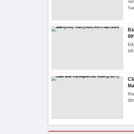
nên
San
Bả
99
Đầ
tiế
Cầ
Ma
Ma
tấ