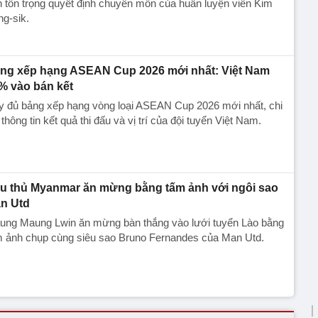
 tôn trọng quyết định chuyên môn của huấn luyện viên Kim
g-sik.
ng xếp hạng ASEAN Cup 2026 mới nhất: Việt Nam
% vào bán kết
y đủ bảng xếp hạng vòng loại ASEAN Cup 2026 mới nhất, chi
t thông tin kết quả thi đấu và vị trí của đội tuyển Việt Nam.
u thủ Myanmar ăn mừng bằng tấm ảnh với ngôi sao
n Utd
ung Maung Lwin ăn mừng bàn thắng vào lưới tuyển Lào bằng
m ảnh chụp cùng siêu sao Bruno Fernandes của Man Utd.