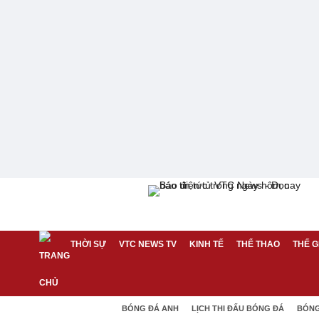
THỜI SỰ
VTC NEWS TV
KINH TẾ
THỂ THAO
THẾ G
BÓNG ĐÁ ANH
LỊCH THI ĐẤU BÓNG ĐÁ
BÓNG