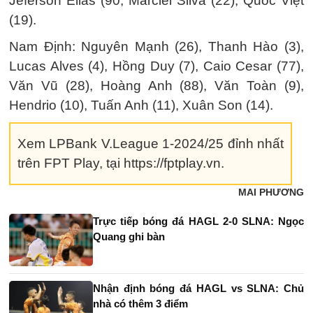
Jeferson Elias (90, Marciel Silva (22), Quốc Việt
(19).
Nam Định: Nguyên Mạnh (26), Thanh Hào (3),
Lucas Alves (4), Hồng Duy (7), Caio Cesar (77),
Văn Vũ (28), Hoàng Anh (88), Văn Toàn (9),
Hendrio (10), Tuấn Anh (11), Xuân Son (14).
Xem LPBank V.League 1-2024/25 đỉnh nhất
trên FPT Play, tại https://fptplay.vn.
MAI PHƯƠNG
Trực tiếp bóng đá HAGL 2-0 SLNA: Ngọc
Quang ghi bàn
Nhận định bóng đá HAGL vs SLNA: Chủ
nhà có thêm 3 điểm