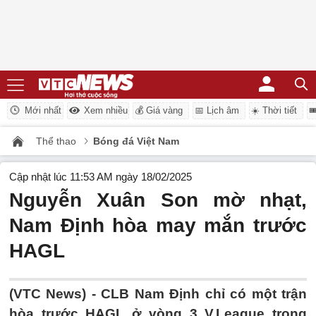
Mới nhất
Xem nhiều
💰 Giá vàng
📅 Lịch âm
☀️ Thời tiết

Thể thao
Bóng đá Việt Nam
Cập nhật lúc 11:53 AM ngày 18/02/2025
Nguyễn Xuân Son mờ nhạt,
Nam Định hòa may mắn trước
HAGL
(VTC News) -
CLB Nam Định chỉ có một trận
hòa trước HAGL ở vòng 3 V.League trong