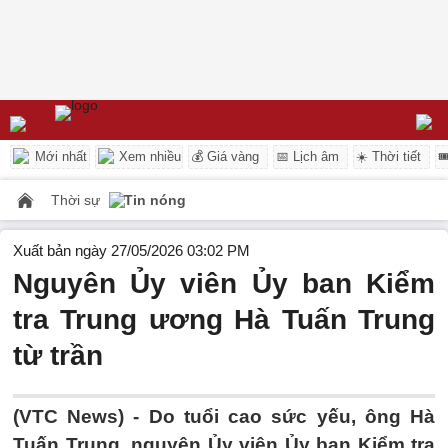
Mới nhất
Xem nhiều
💰 Giá vàng
📅 Lịch âm
☀️ Thời tiết

Thời sự
Tin nóng
Xuất bản ngày 27/05/2026 03:02 PM
Nguyên Ủy viên Ủy ban Kiểm
tra Trung ương Hà Tuấn Trung
từ trần
(VTC News) -
Do tuổi cao sức yếu, ông Hà
Tuấn Trung, nguyên Ủy viên Ủy ban Kiểm tra