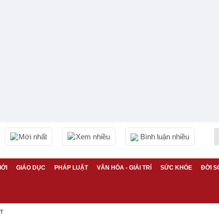
Mới nhất
Xem nhiều
Bình luận nhiều
IỚI
GIÁO DỤC
PHÁP LUẬT
VĂN HÓA - GIẢI TRÍ
SỨC KHỎE
ĐỜI S
ỆT