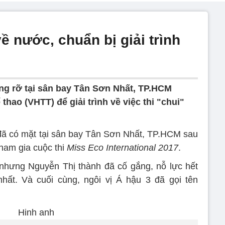
 nước, chuẩn bị giải trình
ng rỡ tại sân bay Tân Sơn Nhất, TP.HCM
hao (VHTT) để giải trình về việc thi "chui"
ã có mặt tại sân bay Tân Sơn Nhất, TP.HCM sau
tham gia cuộc thi
Miss Eco International 2017
.
do nhưng Nguyễn Thị thành đã cố gắng, nỗ lực hết
hất. Và cuối cùng, ngôi vị Á hậu 3 đã gọi tên