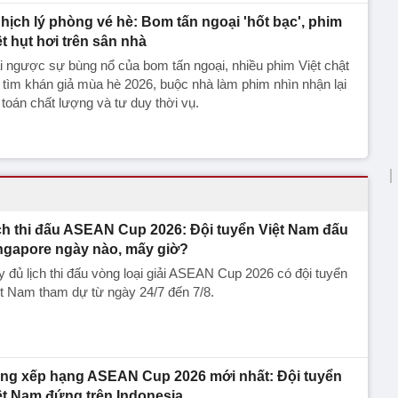
hịch lý phòng vé hè: Bom tấn ngoại 'hốt bạc', phim
ệt hụt hơi trên sân nhà
i ngược sự bùng nổ của bom tấn ngoại, nhiều phim Việt chật
 tìm khán giả mùa hè 2026, buộc nhà làm phim nhìn nhận lại
 toán chất lượng và tư duy thời vụ.
ch thi đấu ASEAN Cup 2026: Đội tuyển Việt Nam đấu
ngapore ngày nào, mấy giờ?
 đủ lịch thi đấu vòng loại giải ASEAN Cup 2026 có đội tuyển
t Nam tham dự từ ngày 24/7 đến 7/8.
ng xếp hạng ASEAN Cup 2026 mới nhất: Đội tuyển
ệt Nam đứng trên Indonesia