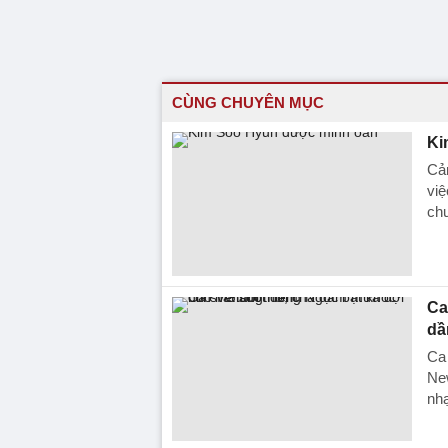
CÙNG CHUYÊN MỤC
Ki
Cả
việ
chư
Ca
dầ
Ca 
New
nh