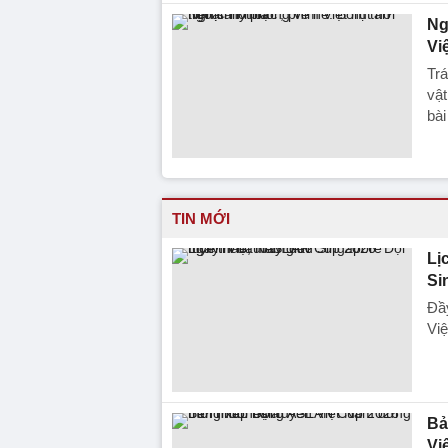
Ng
Vi
Trá
vật
bài
TIN MỚI
Lị
Si
Đầy
Việ
Bả
Vi