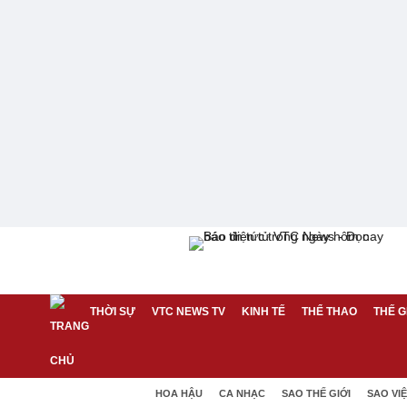
THỜI SỰ
VTC NEWS TV
KINH TẾ
THỂ THAO
THẾ G
HOA HẬU
CA NHẠC
SAO THẾ GIỚI
SAO VI