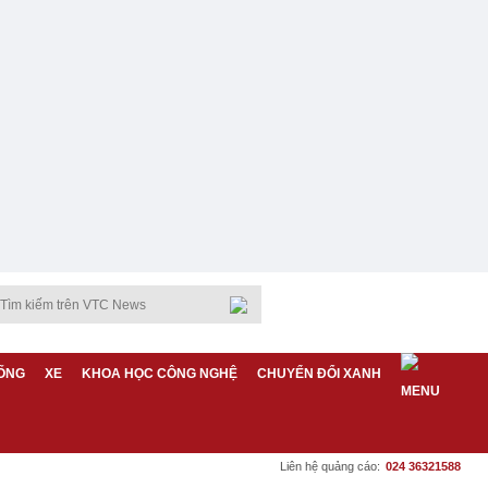
ỐNG
XE
KHOA HỌC CÔNG NGHỆ
CHUYỂN ĐỔI XANH
Liên hệ quảng cáo:
024 36321588