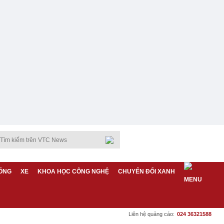
ỐNG
XE
KHOA HỌC CÔNG NGHỆ
CHUYỂN ĐỔI XANH
Liên hệ quảng cáo:
024 36321588