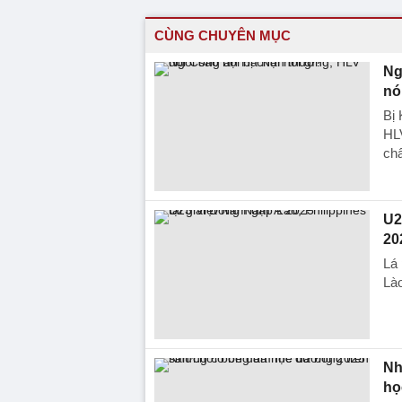
CÙNG CHUYÊN MỤC
Ng
nó
Bị
HLV
ch
U2
20
Lá 
Lào
Nh
họ