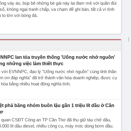
ng váy áo, búp bê những bé gái này lại đam mê với quần đùi
số, không ngại tranh chấp, va chạm để ghi bàn, tất cả vì tình
 to lớn với bóng đá.
NNPC lan tỏa truyền thống 'Uống nước nhớ nguồn'
ng những việc làm thiết thực
i với EVNNPC, đạo lý "Uống nước nhớ nguồn" cùng tinh thần
n ơn đáp nghĩa" đã trở thành văn hóa doanh nghiệp, được cụ
 hóa bằng nhiều hoạt động nghĩa tình.
iệt phá băng nhóm buôn lậu gần 1 triệu lít dầu ở Cần
ơ
 quan CSĐT Công an TP Cần Thơ đã thu giữ tàu chở dầu,
.000 lít dầu diesel, nhiều công cụ, máy móc dùng bơm dầu.