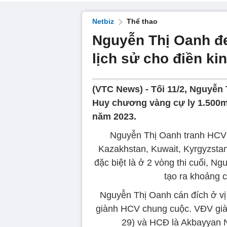
Netbiz
Thể thao
Nguyễn Thị Oanh đ
lịch sử cho điền ki
(VTC News) -
Tối 11/2, Nguyễn 
Huy chương vàng cự ly 1.500m 
năm 2023.
Nguyễn Thị Oanh tranh HCV 
Kazakhstan, Kuwait, Kyrgyzsta
đặc biệt là ở 2 vòng thi cuối, N
tạo ra khoảng c
Nguyễn Thị Oanh cán đích ở vị t
giành HCV chung cuộc. VĐV già
29) và HCĐ là Akbayyan N