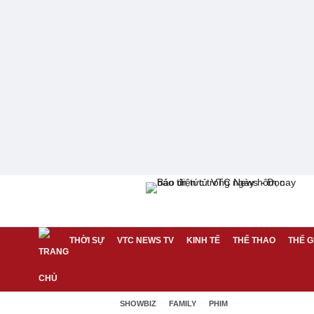
THỜI SỰ
VTC NEWS TV
KINH TẾ
THỂ THAO
THẾ G
SHOWBIZ
FAMILY
PHIM