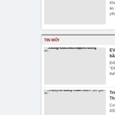
Khô
áo 
yêu
TIN MỚI
EV
bằ
Đố
"Đề
thể
Tr
Th
Cơ
830