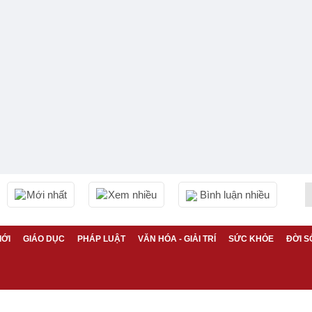
Mới nhất
Xem nhiều
Bình luận nhiều
IỚI
GIÁO DỤC
PHÁP LUẬT
VĂN HÓA - GIẢI TRÍ
SỨC KHỎE
ĐỜI S