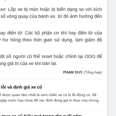
 xe
: Lốp xe bị mòn hoặc bị biến dạng so với kích
i số vòng quay của bánh xe, từ đó ảnh hưởng đến
ay điện tử
: Các bộ phận cơ khí hay điện tử của
y hư hỏng theo thời gian sử dụng, làm giảm độ
ột số người có thể reset hoặc chỉnh lại ODO để
g giá trị của xe khi bán lại.
PHẠM DUY
(Tổng hợp)
lỗi và định giá xe cũ
ề được quan tâm nhất là xem chiếc xe có bị lỗi động cơ, đã
gập nước hay chưa để xác định đúng giá trị thực của chúng.