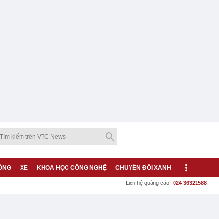
ỐNG
XE
KHOA HỌC CÔNG NGHỆ
CHUYỂN ĐỔI XANH
Liên hệ quảng cáo:
024 36321588