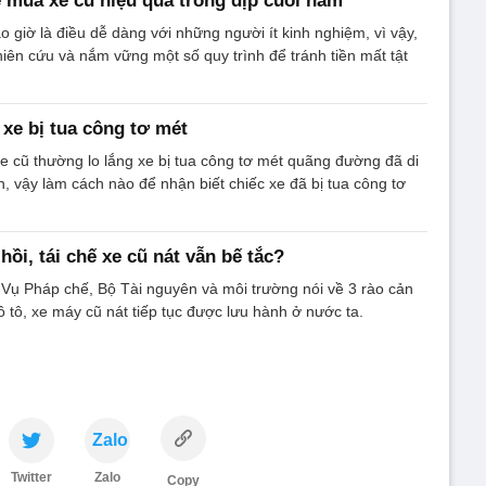
ể mua xe cũ hiệu quả trong dịp cuối năm
 giờ là điều dễ dàng với những người ít kinh nghiệm, vì vậy,
ên cứu và nắm vững một số quy trình để tránh tiền mất tật
 xe bị tua công tơ mét
 cũ thường lo lắng xe bị tua công tơ mét quãng đường đã di
, vậy làm cách nào để nhận biết chiếc xe đã bị tua công tơ
 hồi, tái chế xe cũ nát vẫn bế tắc?
Vụ Pháp chế, Bộ Tài nguyên và môi trường nói về 3 rào cản
ô tô, xe máy cũ nát tiếp tục được lưu hành ở nước ta.
Zalo
Twitter
Zalo
Copy