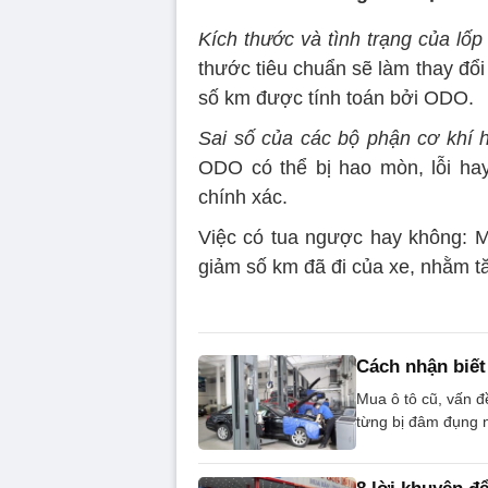
Kích thước và tình trạng của lốp
thước tiêu chuẩn sẽ làm thay đổ
số km được tính toán bởi ODO.
Sai số của các bộ phận cơ khí h
ODO có thể bị hao mòn, lỗi ha
chính xác.
Việc có tua ngược hay không: M
giảm số km đã đi của xe, nhằm tăn
Cách nhận biết 
Mua ô tô cũ, vấn đ
từng bị đâm đụng n