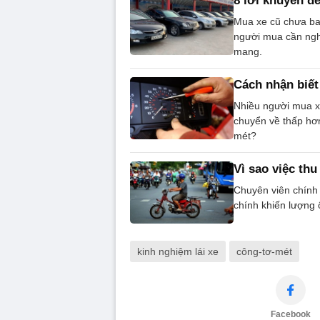
8 lời khuyên đ
Mua xe cũ chưa bao
người mua cần nghi
mang.
Cách nhận biết
Nhiều người mua xe
chuyển về thấp hơn
mét?
Vì sao việc thu
Chuyên viên chính 
chính khiến lượng 
kinh nghiệm lái xe
công-tơ-mét
Facebook