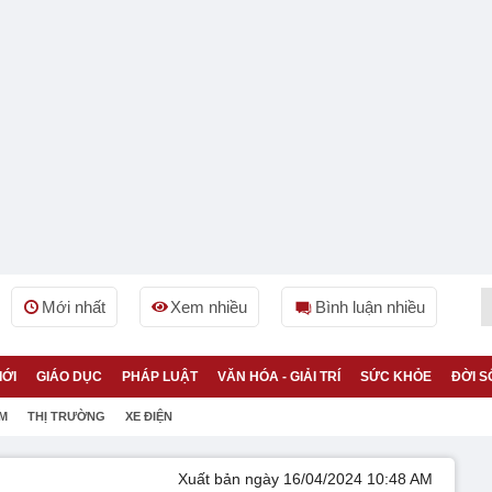
Mới nhất
Xem nhiều
Bình luận nhiều
IỚI
GIÁO DỤC
PHÁP LUẬT
VĂN HÓA - GIẢI TRÍ
SỨC KHỎE
ĐỜI S
ỆM
THỊ TRƯỜNG
XE ĐIỆN
Xuất bản ngày 16/04/2024 10:48 AM