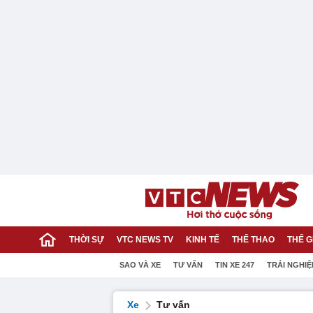
THỜI SỰ
VTC NEWS TV
KINH TẾ
THỂ THAO
THẾ G
SAO VÀ XE
TƯ VẤN
TIN XE 247
TRẢI NGHI
Xe
Tư vấn