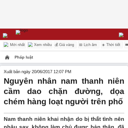
Mới nhất
Xem nhiều
💰 Giá vàng
📅 Lịch âm
☀️ Thời tiết

Pháp luật
Xuất bản ngày 20/06/2017 12:07 PM
Nguyên nhân nam thanh niên
cầm dao chặn đường, dọa
chém hàng loạt người trên phố
Nam thanh niên khai nhận do bị thất tình nên
nhậu say, không làm chủ được bản thân, đã