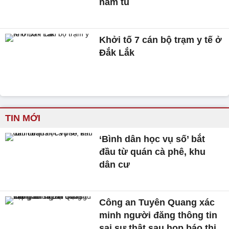
năm tù
Khởi tố 7 cán bộ trạm y tế ở
Đắk Lắk
TIN MỚI
‘Bình dân học vụ số’ bắt
đầu từ quán cà phê, khu
dân cư
Công an Tuyên Quang xác
minh người đăng thông tin
sai sự thật sau họp báo thi