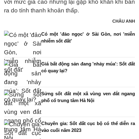
với mức giá cao nhưng lại gặp khó khăn khi bán
ra do tính thanh khoản thấp.
CHÂU ANH
Có một 'đảo ngọc' ở Sài Gòn, nơi 'miễn
nhiễm sốt đất'
Giá bất động sản đang 'nhảy múa': Sốt đất
có quay lại?
Sửng sốt đất một xã vùng ven đắt ngang
phố cổ trung tâm Hà Nội
Chuyên gia: Sốt đất cục bộ có thể diễn ra
vào cuối năm 2023