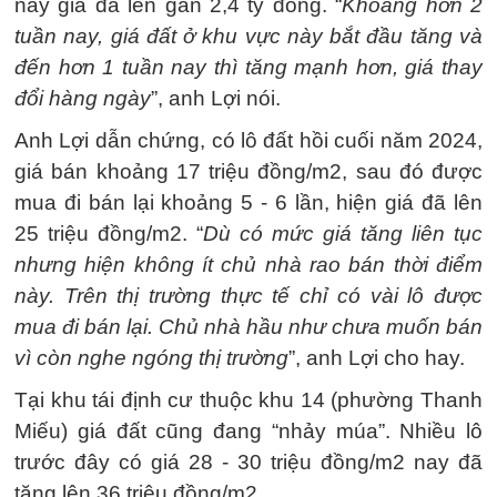
nay giá đã lên gần 2,4 tỷ đồng. “
Khoảng hơn 2
tuần nay, giá đất ở khu vực này bắt đầu tăng và
đến hơn 1 tuần nay thì tăng mạnh hơn, giá thay
đổi hàng ngày
”, anh Lợi nói.
Anh Lợi dẫn chứng, có lô đất hồi cuối năm 2024,
giá bán khoảng 17 triệu đồng/m2, sau đó được
mua đi bán lại khoảng 5 - 6 lần, hiện giá đã lên
25 triệu đồng/m2. “
Dù có mức giá tăng liên tục
nhưng hiện không ít chủ nhà rao bán thời điểm
này. Trên thị trường thực tế chỉ có vài lô được
mua đi bán lại. Chủ nhà hầu như chưa muốn bán
vì còn nghe ngóng thị trường
”, anh Lợi cho hay.
Tại khu tái định cư thuộc khu 14 (phường Thanh
Miếu) giá đất cũng đang “nhảy múa”. Nhiều lô
trước đây có giá 28 - 30 triệu đồng/m2 nay đã
tăng lên 36 triệu đồng/m2.