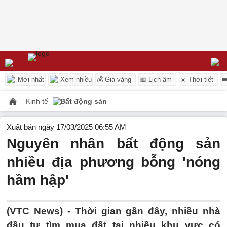
Mới nhất
Xem nhiều
💰 Giá vàng
📅 Lịch âm
☀️ Thời tiết

Kinh tế
Bất động sản
Xuất bản ngày 17/03/2025 06:55 AM
Nguyên nhân bất động sản
nhiều địa phương bỗng 'nóng
hầm hập'
(VTC News) -
Thời gian gần đây, nhiều nhà
đầu tư tìm mua đất tại nhiều khu vực có