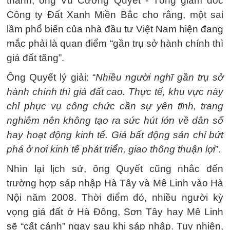
thành, ông Vũ Cương Quyết - Tổng giám đốc
Công ty Đất Xanh Miền Bắc cho rằng, một sai
lầm phổ biến của nhà đầu tư Việt Nam hiện đang
mắc phải là quan điểm “gần trụ sở hành chính thì
giá đất tăng”.
Ông Quyết lý giải: “
Nhiều người nghĩ gần trụ sở
hành chính thì giá đất cao. Thực tế, khu vực này
chỉ phục vụ công chức cần sự yên tĩnh, trang
nghiêm nên không tạo ra sức hút lớn về dân số
hay hoạt động kinh tế. Giá bất động sản chỉ bứt
phá ở nơi kinh tế phát triển, giao thông thuận lợi
”.
Nhìn lại lịch sử, ông Quyết cũng nhắc đến
trường hợp sáp nhập Hà Tây và Mê Linh vào Hà
Nội năm 2008. Thời điểm đó, nhiều người kỳ
vọng giá đất ở Hà Đông, Sơn Tây hay Mê Linh
sẽ “cất cánh” ngay sau khi sáp nhập. Tuy nhiên,