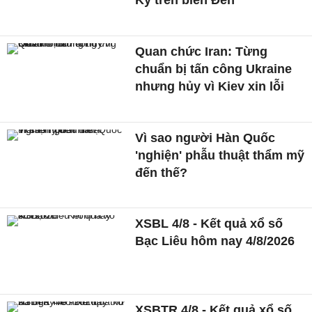
Kỳ trên biển Đen
Quan chức Iran: Từng
chuẩn bị tấn công Ukraine
nhưng hủy vì Kiev xin lỗi
Vì sao người Hàn Quốc
'nghiện' phẫu thuật thẩm mỹ
đến thế?
XSBL 4/8 - Kết quả xổ số
Bạc Liêu hôm nay 4/8/2026
XSBTR 4/8 - Kết quả xổ số