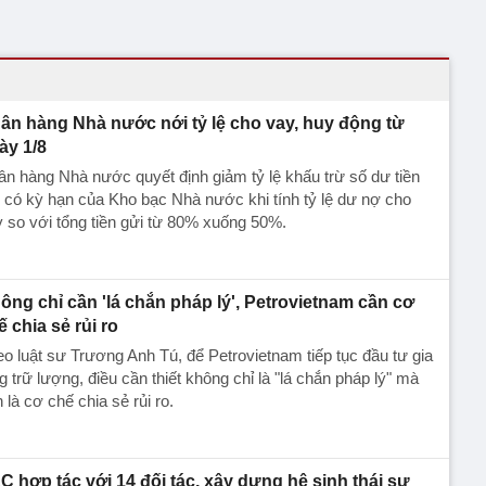
ân hàng Nhà nước nới tỷ lệ cho vay, huy động từ
ày 1/8
n hàng Nhà nước quyết định giảm tỷ lệ khấu trừ số dư tiền
 có kỳ hạn của Kho bạc Nhà nước khi tính tỷ lệ dư nợ cho
 so với tổng tiền gửi từ 80% xuống 50%.
ông chỉ cần 'lá chắn pháp lý', Petrovietnam cần cơ
ế chia sẻ rủi ro
o luật sư Trương Anh Tú, để Petrovietnam tiếp tục đầu tư gia
g trữ lượng, điều cần thiết không chỉ là "lá chắn pháp lý" mà
 là cơ chế chia sẻ rủi ro.
C hợp tác với 14 đối tác, xây dựng hệ sinh thái sự