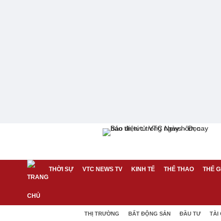
THỜI SỰ
VTC NEWS TV
KINH TẾ
THỂ THAO
THẾ G
THỊ TRƯỜNG
BẤT ĐỘNG SẢN
ĐẦU TƯ
TÀI