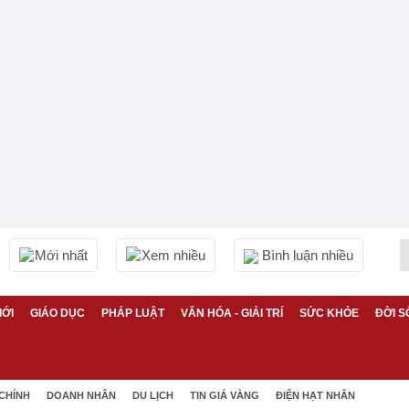
Mới nhất
Xem nhiều
Bình luận nhiều
IỚI
GIÁO DỤC
PHÁP LUẬT
VĂN HÓA - GIẢI TRÍ
SỨC KHỎE
ĐỜI S
 CHÍNH
DOANH NHÂN
DU LỊCH
TIN GIÁ VÀNG
ĐIỆN HẠT NHÂN