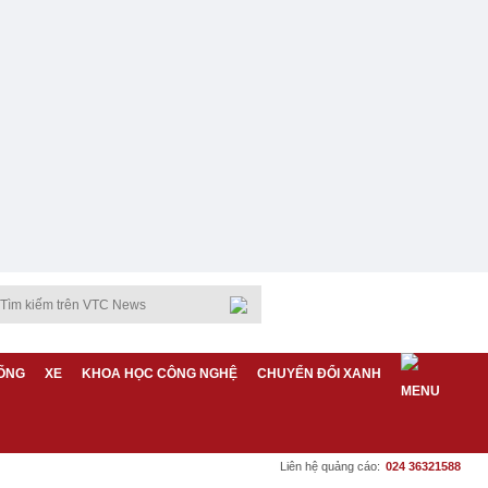
ỐNG
XE
KHOA HỌC CÔNG NGHỆ
CHUYỂN ĐỔI XANH
Liên hệ quảng cáo:
024 36321588