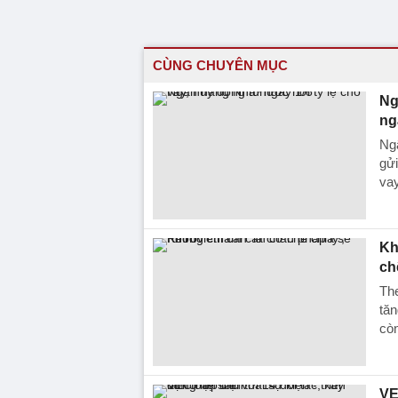
CÙNG CHUYÊN MỤC
Ng
ng
Ngâ
gửi
vay
Kh
ch
The
tăn
còn
VE