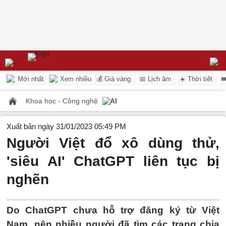
Mới nhất
Xem nhiều
💰 Giá vàng
📅 Lịch âm
☀️ Thời tiết

Khoa học - Công nghệ
AI
Xuất bản ngày 31/01/2023 05:49 PM
Người Việt đổ xô dùng thử,
'siêu AI' ChatGPT liên tục bị
nghẽn
Do ChatGPT chưa hỗ trợ đăng ký từ Việt
Nam, nên nhiều người đã tìm các trang chia