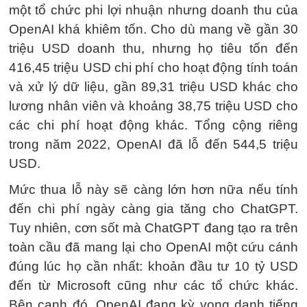
một tổ chức phi lợi nhuận nhưng doanh thu của
OpenAI khá khiêm tốn. Cho dù mang về gần 30
triệu USD doanh thu, nhưng họ tiêu tốn đến
416,45 triệu USD chi phí cho hoạt động tính toán
và xử lý dữ liệu, gần 89,31 triệu USD khác cho
lương nhân viên và khoảng 38,75 triệu USD cho
các chi phí hoạt động khác. Tổng cộng riêng
trong năm 2022, OpenAI đã lỗ đến 544,5 triệu
USD.
Mức thua lỗ này sẽ càng lớn hơn nữa nếu tính
đến chi phí ngày càng gia tăng cho ChatGPT.
Tuy nhiên, cơn sốt mà ChatGPT đang tạo ra trên
toàn cầu đã mang lại cho OpenAI một cứu cánh
đúng lúc họ cần nhất: khoản đầu tư 10 tỷ USD
đến từ Microsoft cũng như các tổ chức khác.
Bên cạnh đó, OpenAI đang kỳ vọng danh tiếng