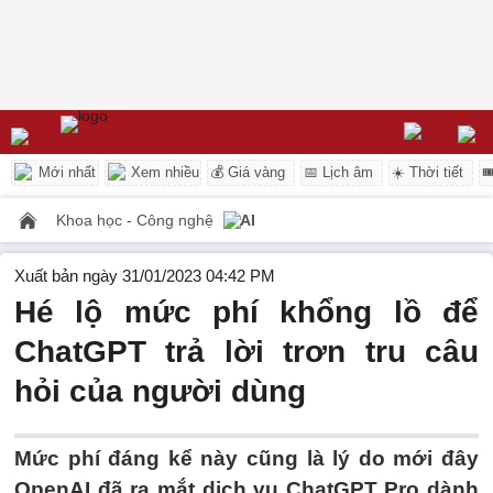
Mới nhất
Xem nhiều
💰 Giá vàng
📅 Lịch âm
☀️ Thời tiết

Khoa học - Công nghệ
AI
Xuất bản ngày 31/01/2023 04:42 PM
Hé lộ mức phí khổng lồ để
ChatGPT trả lời trơn tru câu
hỏi của người dùng
Mức phí đáng kể này cũng là lý do mới đây
OpenAI đã ra mắt dịch vụ ChatGPT Pro dành