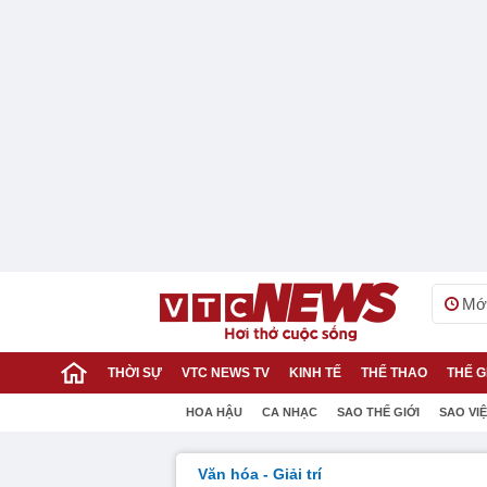
Mới
THỜI SỰ
VTC NEWS TV
KINH TẾ
THỂ THAO
THẾ G
HOA HẬU
CA NHẠC
SAO THẾ GIỚI
SAO VI
Văn hóa - Giải trí