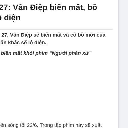
27: Vân Điệp biến mất, bồ
ộ diện
27, Vân Điệp sẽ biến mất và cô bồ mới của
ẩn khác sẽ lộ diện.
p biến mất khỏi phim “Người phán xử”
lên sóng tối 22/6. Trong tập phim này sẽ xuất