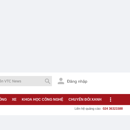
Đăng nhập
ỐNG
XE
KHOA HỌC CÔNG NGHỆ
CHUYỂN ĐỔI XANH
Liên hệ quảng cáo:
024 36321588