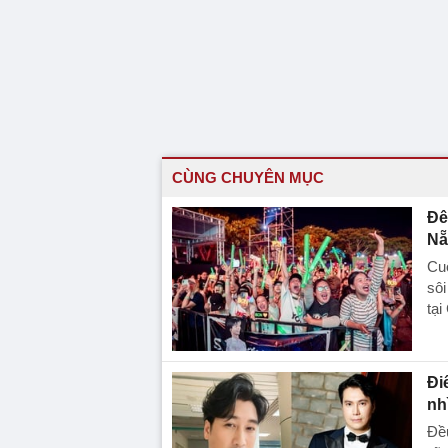
CÙNG CHUYÊN MỤC
Đê
Nẵ
Cuố
sô
tạ
Đi
nh
Đều