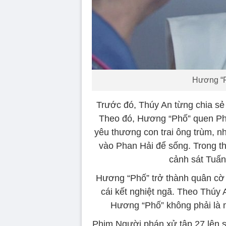
Hương “P
Trước đó, Thúy An từng chia sẻ
Theo đó, Hương “Phố” quen Pha
yêu thương con trai ông trùm, 
vào Phan Hải để sống. Trong t
cảnh sát Tuấn
Hương “Phố” trở thành quân cờ 
cái kết nghiệt ngã. Theo Thúy
Hương “Phố” không phải là 
Phim
Người phán xử tập 27
lên 