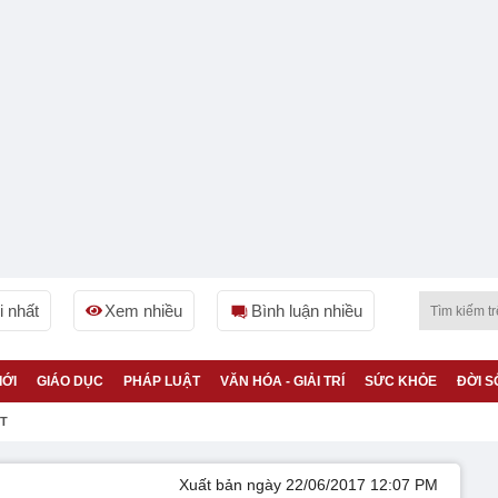
 nhất
Xem nhiều
Bình luận nhiều
IỚI
GIÁO DỤC
PHÁP LUẬT
VĂN HÓA - GIẢI TRÍ
SỨC KHỎE
ĐỜI S
ỆT
Xuất bản ngày 22/06/2017 12:07 PM