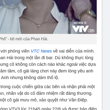
hố” - bồ mới của Phan Hải.
 với phóng viên
VTC News
về vai diễn của mình.
n Hải trong một lần đi bar. Dù không thực lòng
nhưng cô không còn cách nào khác ngoài việc dựa
hâm tâm, cô gái làng chơi này đem lòng yêu anh
 Anh nhưng không dám thổ lộ.
trong cuộc chiến giữa các bên và nhận phải một
 An, nhân vật do cô đảm nhiệm rất đáng thương.
một cô gái mưu mô, xảo quyệt như Vân Điệp.
sóng VTV3 lúc 21h45 ngày 22/6 và được báo điện