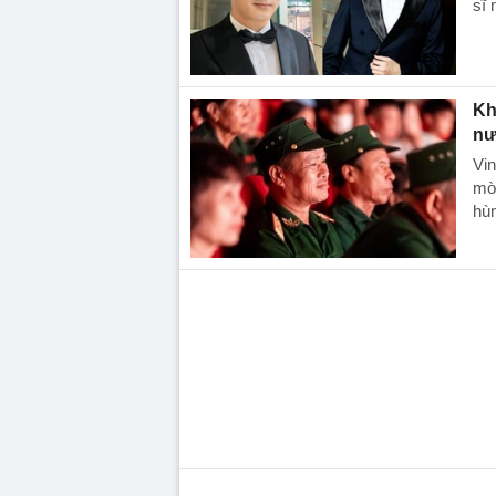
sĩ 
Kh
nư
Vin
mời
hùn