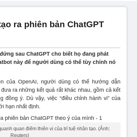
tạo ra phiên bản ChatGPT
 đứng sau ChatGPT cho biết họ đang phát
atbot này để người dùng có thể tùy chỉnh nó
rên của OpenAI, người dùng có thể hướng dẫn
đó đưa ra những kết quả rất khác nhau, gồm cả kết
 đồng ý. Dù vậy, việc “điều chỉnh hành vi” của
ới hạn nhất định.
uanh quan điểm thiên vị của trí tuệ nhân tạo. (Ảnh:
Reuters)