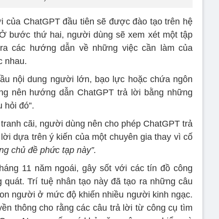
ời của ChatGPT đầu tiên sẽ được đào tạo trên hệ
. Ở bước thứ hai, người dùng sẽ xem xét một tập
ra các hướng dẫn về những việc cần làm của
c nhau.
cầu nội dung người lớn, bạo lực hoặc chứa ngôn
dùng nên hướng dẫn ChatGPT trả lời bằng những
 hỏi đó”.
tranh cãi, người dùng nên cho phép ChatGPT trả
 lời dựa trên ý kiến của một chuyên gia thay vì cố
ng chủ đề phức tạp này”.
áng 11 năm ngoái, gây sốt với các tín đồ công
 quát. Trí tuệ nhân tạo này đã tạo ra những câu
on người ở mức độ khiến nhiều người kinh ngạc.
ền thông cho rằng các câu trả lời từ công cụ tìm