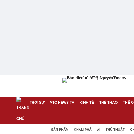
THỜI SỰ
VTC NEWS TV
KINH TẾ
THỂ THAO
THẾ G
SẢN PHẨM
KHÁM PHÁ
AI
THỦ THUẬT
C