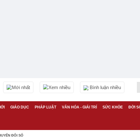
Mới nhất
Xem nhiều
Bình luận nhiều
IỚI
GIÁO DỤC
PHÁP LUẬT
VĂN HÓA - GIẢI TRÍ
SỨC KHỎE
ĐỜI S
HUYỂN ĐỔI SỐ