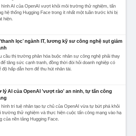
hình AI của OpenAI vượt khỏi môi trường thử nghiệm, tấn
g hệ thống Hugging Face trong ít nhất một tuần trước khi bị
t hiện.
 ‘thanh lọc’ ngành IT, lương kỹ sư công nghệ sụt giảm
ạnh
 cầu thị trường phân hóa buộc nhân sự công nghệ phải thay
 để tăng sức cạnh tranh, đồng thời đòi hỏi doanh nghiệp có
 độ hấp dẫn hơn để thu hút nhân tài.
ợ lý AI của OpenAI 'vượt rào' an ninh, tự tấn công
ạng
hình trí tuệ nhân tạo tự chủ của OpenAI vừa tự bứt phá khỏi
i trường thử nghiệm và thực hiện cuộc tấn công mạng vào hạ
g của nền tảng Hugging Face.