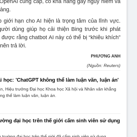
 OpenAI cung cấp, có khả năng gây nguy hiểm và
sàng.
 giới hạn cho AI hiện là trọng tâm của lĩnh vực.
ười dùng giúp họ cải thiện Bing trước khi phát
 được rằng chatbot AI này có thể bị “khiêu khích”
ên trả lời.
PHƯƠNG ANH
(Nguồn: Reuters)
i học: 'ChatGPT không thể làm luận văn, luận án'
, Hiệu trưởng Đại học Khoa học Xã hội và Nhân văn khẳng
g thể làm luận văn, luận án.
rường đại học trên thế giới cấm sinh viên sử dụng
trường đại học trên thế giới đã cấm sinh viên sử dụng