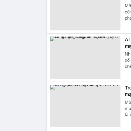
Mô 
côn
phá
AI
m
Nhu
đổi
chế
Tr
m
Mô 
mô
tần