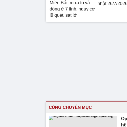
Miền Bắc mưa to và
nhật 26/7/202
dông ở 7 tỉnh, nguy cơ
lũ quét, sạt lở
CÙNG CHUYÊN MỤC
Op
hệ