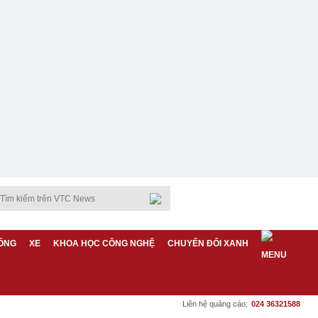
ỐNG
XE
KHOA HỌC CÔNG NGHỆ
CHUYỂN ĐỔI XANH
Liên hệ quảng cáo:
024 36321588