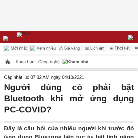
Mới nhất
Xem nhiều
💰 Giá vàng
📅 Lịch âm
☀️ Thời tiết

Khoa học - Công nghệ
Khám phá
Cập nhật lúc 07:32 AM ngày 04/10/2021
Người dùng có phải bật
Bluetooth khi mở ứng dụng
PC-COVID?
Đây là câu hỏi của nhiều người khi trước đó
ứng dụng Bluezone liên tục tự bật tính năng