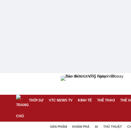
THỜI SỰ
VTC NEWS TV
KINH TẾ
THỂ THAO
THẾ G
SẢN PHẨM
KHÁM PHÁ
AI
THỦ THUẬT
C