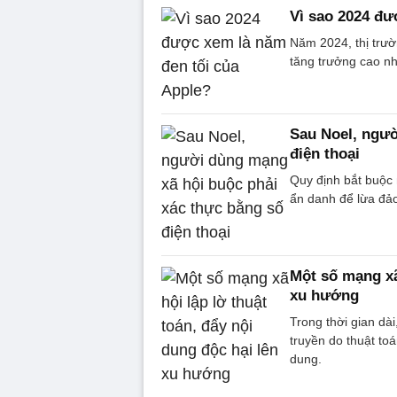
Vì sao 2024 đư
Năm 2024, thị trư
tăng trưởng cao nh
Sau Noel, ngườ
điện thoại
Quy định bắt buộc 
ẩn danh để lừa đảo,
Một số mạng xã 
xu hướng
Trong thời gian dà
truyền do thuật to
dung.