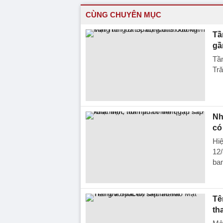
CÙNG CHUYÊN MỤC
Tầ
gầ
Tần
Tră
Nh
có
Hiệ
12/
ban
Tê
th