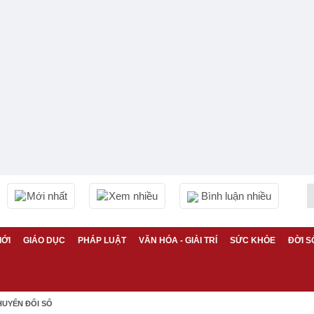
Mới nhất
Xem nhiều
Bình luận nhiều
IỚI
GIÁO DỤC
PHÁP LUẬT
VĂN HÓA - GIẢI TRÍ
SỨC KHỎE
ĐỜI S
HUYỂN ĐỔI SỐ