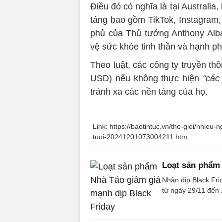
Điều đó có nghĩa là tại Australia
tảng bao gồm TikTok, Instagram
phủ của Thủ tướng Anthony Alba
vệ sức khỏe tinh thần và hạnh ph
Theo luật, các công ty truyền thô
USD) nếu không thực hiện
“các
tránh xa các nền tảng của họ.
Link: https://baotintuc.vn/the-gioi/nhie
tuoi-20241201073004211.htm
Loạt sản phẩm 
Nhân dịp Black Fri
từ ngày 29/11 đến 