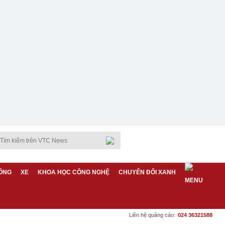
ỐNG
XE
KHOA HỌC CÔNG NGHỆ
CHUYỂN ĐỔI XANH
Liên hệ quảng cáo:
024 36321588