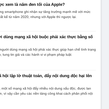
ợc xem là năm đen tối của Apple?
ờng smartphone ghi nhận sự tăng trưởng mạnh mẽ với mức
ất kể từ năm 2020, nhưng với Apple thì ngược lại.
i dùng mạng xã hội buộc phải xác thực bằng số
người dùng mạng xã hội phải xác thực giúp hạn chế tình trạng
 tung tin giả và các hành vi vi phạm pháp luật.
hội lập lờ thuật toán, đẩy nội dung độc hại lên
i, một số mạng xã hội đẩy nhiều nội dung xấu độc, được lan
án, vì vậy cần yêu các nền tảng công khai cách phân phối nội