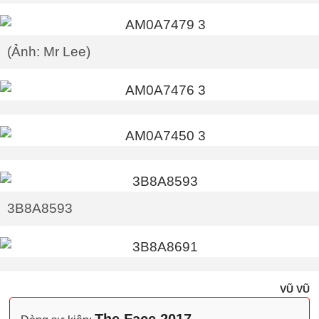
(Ảnh: Mr Lee)
3B8A8593
VŨ VŨ
The Face 2017