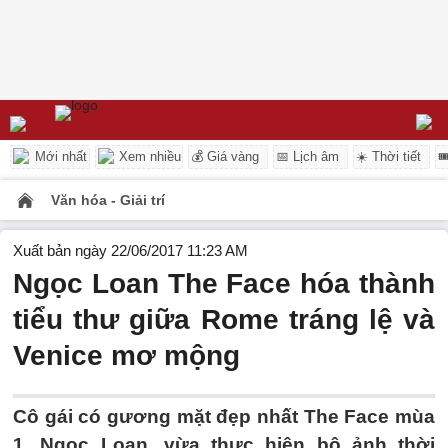
Mới nhất
Xem nhiều
💰 Giá vàng
📅 Lịch âm
☀️ Thời tiết

Văn hóa - Giải trí
Xuất bản ngày 22/06/2017 11:23 AM
Ngọc Loan The Face hóa thành
tiểu thư giữa Rome tráng lệ và
Venice mơ mộng
Cô gái có gương mặt đẹp nhất The Face mùa
1, Ngọc Loan, vừa thực hiện bộ ảnh thời