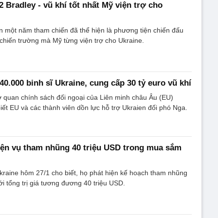
2 Bradley - vũ khí tốt nhất Mỹ viện trợ cho
n một năm tham chiến đã thể hiện là phương tiện chiến đấu
 chiến trường mà Mỹ từng viện trợ cho Ukraine.
0.000 binh sĩ Ukraine, cung cấp 30 tỷ euro vũ khí
 quan chính sách đối ngoại của Liên minh châu Âu (EU)
biết EU và các thành viên dồn lực hỗ trợ Ukraien đối phó Nga.
iện vụ tham nhũng 40 triệu USD trong mua sắm
kraine hôm 27/1 cho biết, họ phát hiện kế hoạch tham nhũng
ới tổng trị giá tương đương 40 triệu USD.