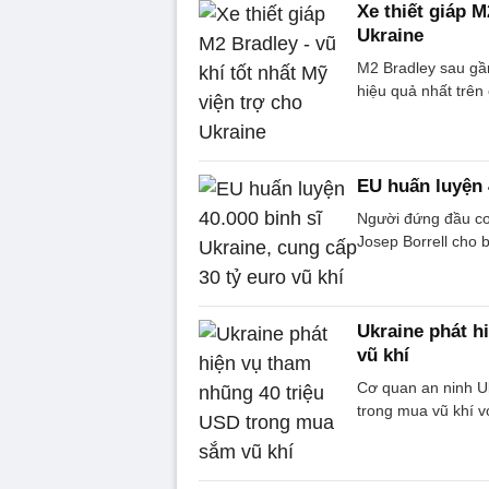
Xe thiết giáp M
Ukraine
M2 Bradley sau gầ
hiệu quả nhất trên
EU huấn luyện 4
Người đứng đầu cơ
Josep Borrell cho 
Ukraine phát h
vũ khí
Cơ quan an ninh U
trong mua vũ khí v