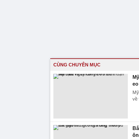
CÙNG CHUYÊN MỤC
Mỹ
eo
Mỹ 
về
Bắ
ôn