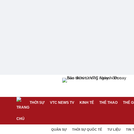
THỜI SỰ
VTC NEWS TV
KINH TẾ
THỂ THAO
THẾ G
QUÂN SỰ
THỜI SỰ QUỐC TẾ
TƯ LIỆU
TIN 