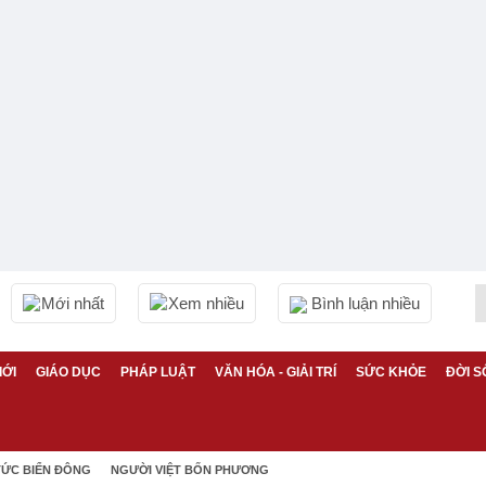
Mới nhất
Xem nhiều
Bình luận nhiều
IỚI
GIÁO DỤC
PHÁP LUẬT
VĂN HÓA - GIẢI TRÍ
SỨC KHỎE
ĐỜI S
TỨC BIỂN ĐÔNG
NGƯỜI VIỆT BỐN PHƯƠNG