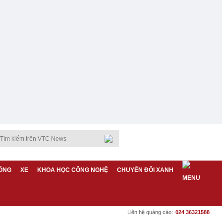
ỐNG
XE
KHOA HỌC CÔNG NGHỆ
CHUYỂN ĐỔI XANH
Liên hệ quảng cáo:
024 36321588