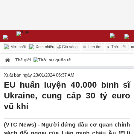
Mới nhất
Xem nhiều
💰 Giá vàng
📅 Lịch âm
☀️ Thời tiết

Thế giới
Thời sự quốc tế
Xuất bản ngày 23/01/2024 06:37 AM
EU huấn luyện 40.000 binh sĩ
Ukraine, cung cấp 30 tỷ euro
vũ khí
(VTC News) -
Người đứng đầu cơ quan chính
sách đối ngoại của Liên minh châu Âu (EU)