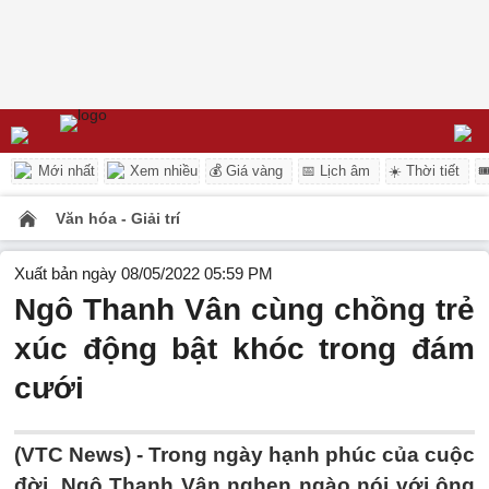
Mới nhất
Xem nhiều
💰 Giá vàng
📅 Lịch âm
☀️ Thời tiết

Văn hóa - Giải trí
Xuất bản ngày 08/05/2022 05:59 PM
Ngô Thanh Vân cùng chồng trẻ
xúc động bật khóc trong đám
cưới
(VTC News) -
Trong ngày hạnh phúc của cuộc
đời, Ngô Thanh Vân nghẹn ngào nói với ông