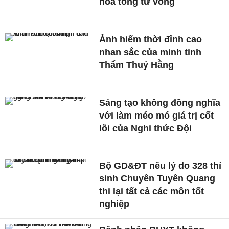
hỏa tông tử vong
Ảnh hiếm thời đỉnh cao
nhan sắc của minh tinh
Thẩm Thuý Hằng
Sáng tạo không đồng nghĩa
với làm méo mó giá trị cốt
lõi của Nghi thức Đội
Bộ GD&ĐT nêu lý do 328 thí
sinh Chuyên Tuyên Quang
thi lại tất cả các môn tốt
nghiệp