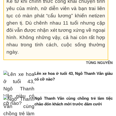
Kể từ khi chính thức công khai chuyện tình
yêu của mình, nữ diễn viên và bạn trai liên
tục có màn phát “cẩu lương” khiến netizen
ghen tị. Dù chênh nhau 11 tuổi nhưng cặp
đôi vẫn được nhận xét tương xứng về ngoại
hình. Không những vậy, cả hai còn rất hợp
nhau trong tính cách, cuộc sống thường
ngày.
TÙNG NGUYỄN
Lên xe hoa ở tuổi 43, Ngô Thanh Vân giàu
có cỡ nào?
Ngô Thanh Vân cùng chồng trẻ làm tiệc
chào đón khách mời trước đám cưới