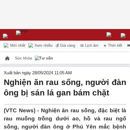
Mới nhất
Xem nhiều
💰 Giá vàng
📅 Lịch âm
☀️ Thời tiết

Sức khỏe
Tư vấn
Xuất bản ngày 28/05/2024 11:05 AM
Nghiện ăn rau sống, người đàn
ông bị sán lá gan bám chặt
(VTC News) -
Nghiện ăn rau sống, đặc biệt là
rau muống trồng dưới ao, hồ và rau ngổ
sống, người đàn ông ở Phú Yên mắc bệnh