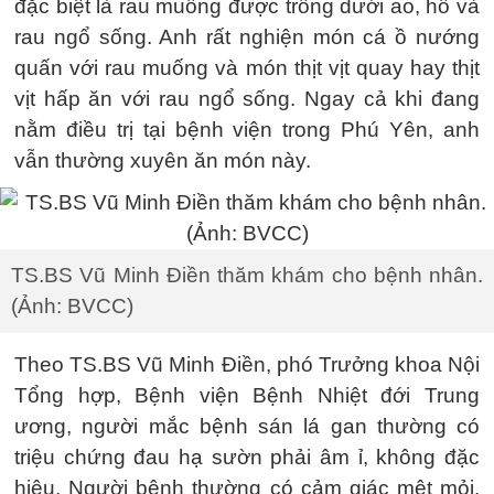
đặc biệt là rau muống được trồng dưới ao, hồ và
rau ngổ sống. Anh rất nghiện món cá ồ nướng
quấn với rau muống và món thịt vịt quay hay thịt
vịt hấp ăn với rau ngổ sống. Ngay cả khi đang
nằm điều trị tại bệnh viện trong Phú Yên, anh
vẫn thường xuyên ăn món này.
TS.BS Vũ Minh Điền thăm khám cho bệnh nhân.
(Ảnh: BVCC)
Theo TS.BS Vũ Minh Điền, phó Trưởng khoa Nội
Tổng hợp, Bệnh viện Bệnh Nhiệt đới Trung
ương, người mắc bệnh sán lá gan thường có
triệu chứng đau hạ sườn phải âm ỉ, không đặc
hiệu. Người bệnh thường có cảm giác mệt mỏi,