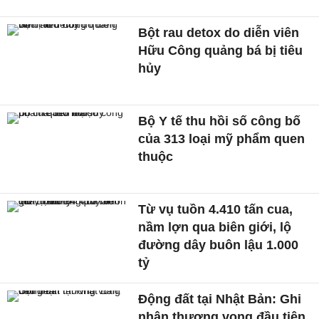
Bột rau detox do diễn viên
Hữu Công quảng bá bị tiêu
hủy
Bộ Y tế thu hồi số công bố
của 313 loại mỹ phẩm quen
thuộc
Từ vụ tuồn 4.410 tấn cua,
nầm lợn qua biên giới, lộ
đường dây buôn lậu 1.000
tỷ
Động đất tại Nhật Bản: Ghi
nhận thương vong đầu tiên