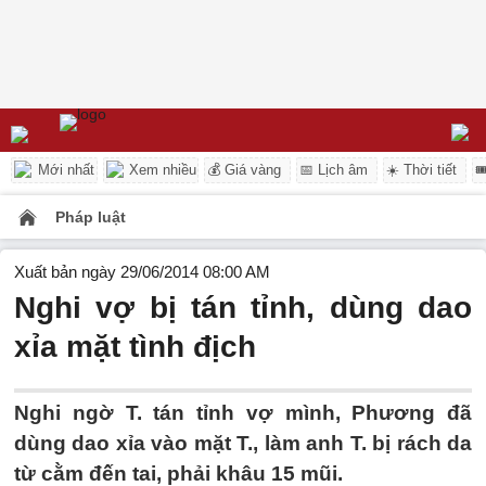
Mới nhất
Xem nhiều
💰 Giá vàng
📅 Lịch âm
☀️ Thời tiết

Pháp luật
Xuất bản ngày 29/06/2014 08:00 AM
Nghi vợ bị tán tỉnh, dùng dao
xỉa mặt tình địch
Nghi ngờ T. tán tỉnh vợ mình, Phương đã
dùng dao xỉa vào mặt T., làm anh T. bị rách da
từ cằm đến tai, phải khâu 15 mũi.