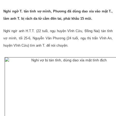
Nghi ngờ T. tán tỉnh vợ mình, Phương đã dùng dao xỉa vào mặt T.,
làm anh T. bị rách da từ cằm đến tai, phải khâu 15 mũi.
Nghi ngờ anh H.T.T. (22 tuổi, ngụ huyện Vĩnh Cửu, Đồng Nai) tán tỉnh
vợ mình, tối 25-6, Nguyễn Văn Phương (24 tuổi, ngụ thị trấn Vĩnh An,
huyện Vĩnh Cửu) tìm anh T. để nói chuyện.