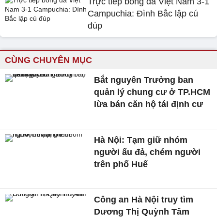
Trực tiếp bóng đá Việt Nam 3-1
Campuchia: Đình Bắc lập cú
đúp
CÙNG CHUYÊN MỤC
Bắt nguyên Trưởng ban
quản lý chung cư ở TP.HCM
lừa bán căn hộ tái định cư
Hà Nội: Tạm giữ nhóm
người ẩu đả, chém người
trên phố Huế
Công an Hà Nội truy tìm
Dương Thị Quỳnh Tâm