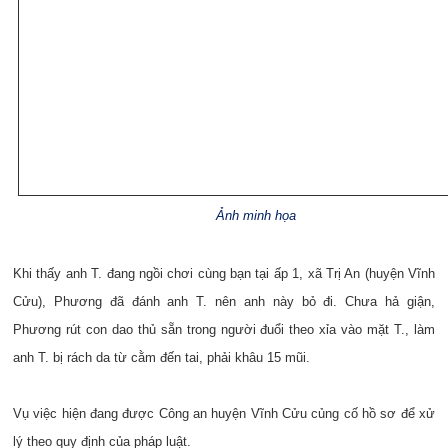
Ảnh minh họa
Khi thấy anh T. đang ngồi chơi cùng bạn tại ấp 1, xã Trị An (huyện Vĩnh
Cửu), Phương đã đánh anh T. nên anh này bỏ đi. Chưa hả giận,
Phương rút con dao thủ sẵn trong người đuổi theo xỉa vào mặt T., làm
anh T. bị rách da từ cằm đến tai, phải khâu 15 mũi.
Vụ việc hiện đang được Công an huyện Vĩnh Cửu củng cố hồ sơ để xử
lý theo quy định của pháp luật.