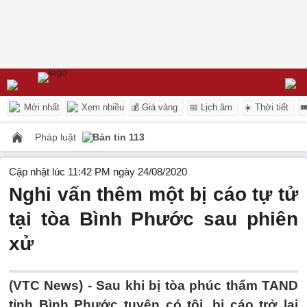
Mới nhất
Xem nhiều
💰 Giá vàng
📅 Lịch âm
☀️ Thời tiết

Pháp luật
Bản tin 113
Cập nhật lúc 11:42 PM ngày 24/08/2020
Nghi vấn thêm một bị cáo tự tử
tại tòa Bình Phước sau phiên
xử
(VTC News) -
Sau khi bị tòa phúc thẩm TAND
tỉnh Bình Phước tuyên có tội, bị cáo trở lại