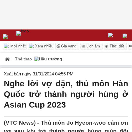
Mới nhất
Xem nhiều
💰 Giá vàng
📅 Lịch âm
☀️ Thời tiết

Thể thao
Hậu trường
Xuất bản ngày 31/01/2024 04:56 PM
Nghe lời vợ dặn, thủ môn Hàn
Quốc trở thành người hùng ở
Asian Cup 2023
(VTC News) -
Thủ môn Jo Hyeon-woo cảm ơn
vợ sau khi trở thành người hùng giúp đội