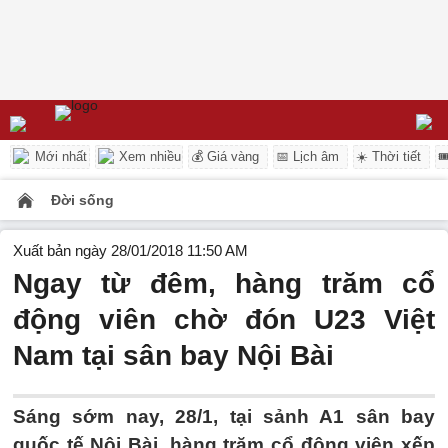
Mới nhất
Xem nhiều
💰 Giá vàng
📅 Lịch âm
☀️ Thời tiết

Đời sống
Xuất bản ngày 28/01/2018 11:50 AM
Ngay từ đêm, hàng trăm cổ
động viên chờ đón U23 Việt
Nam tại sân bay Nội Bài
Sáng sớm nay, 28/1, tại sảnh A1 sân bay
quốc tế Nội Bài, hàng trăm cổ động viên xếp