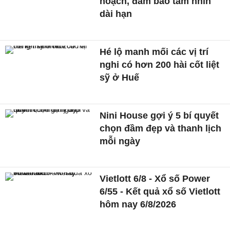
hoạch, đảm bảo tầm nhìn
dài hạn
Hé lộ manh mối các vị trí
nghi có hơn 200 hài cốt liệt
sỹ ở Huế
Nini House gợi ý 5 bí quyết
chọn đầm đẹp và thanh lịch
mỗi ngày
Vietlott 6/8 - Xổ số Power
6/55 - Kết quả xổ số Vietlott
hôm nay 6/8/2026