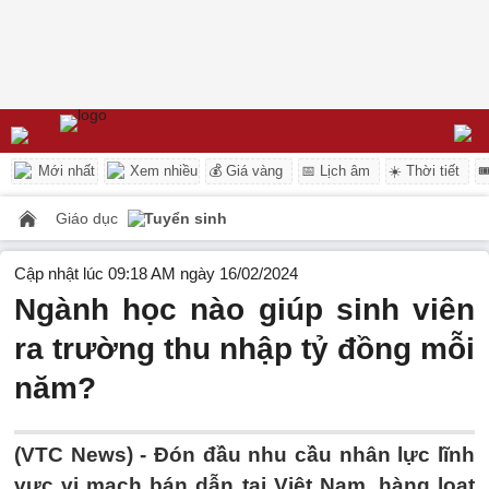
Mới nhất
Xem nhiều
💰 Giá vàng
📅 Lịch âm
☀️ Thời tiết

Giáo dục
Tuyển sinh
Cập nhật lúc 09:18 AM ngày 16/02/2024
Ngành học nào giúp sinh viên
ra trường thu nhập tỷ đồng mỗi
năm?
(VTC News) -
Đón đầu nhu cầu nhân lực lĩnh
vực vi mạch bán dẫn tại Việt Nam, hàng loạt