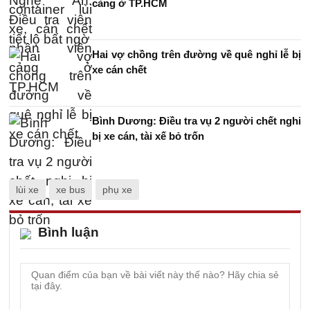
cảng ở TP.HCM
Hai vợ chồng trên đường về quê nghỉ lễ bị
xe cán chết
Bình Dương: Điều tra vụ 2 người chết nghi
bị xe cán, tài xế bỏ trốn
lùi xe
xe bus
phụ xe
Bình luận