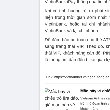
VietinBank iPay thông qua tin nh
Khi có tình huống rủi ro phát s
hiện trong thời gian sớm nhất 
VietinBank, hoặc tại chi nhán
VietinBank và tại chi nhánh.
Để đảm bảo an toàn cho thẻ ATM,
sang trạng thái VIP. Theo đó, k
thái VIP, khách hàng cần đổi PI
lộ thông tin, dẫn đến bị kẻ gian l
Link: https://vietnamnet.vn/ngan-hang-c
Mắc bẫy vì chi
Vietnam Airlines c
trò, thủ đoạn tinh
khách hàng.