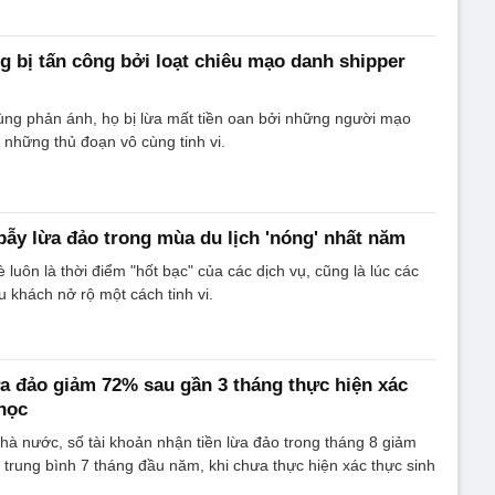
g bị tấn công bởi loạt chiêu mạo danh shipper
ùng phản ánh, họ bị lừa mất tiền oan bởi những người mạo
i những thủ đoạn vô cùng tinh vi.
bẫy lừa đảo trong mùa du lịch 'nóng' nhất năm
 luôn là thời điểm "hốt bạc" của các dịch vụ, cũng là lúc các
u khách nở rộ một cách tinh vi.
ừa đảo giảm 72% sau gần 3 tháng thực hiện xác
 học
à nước, số tài khoản nhận tiền lừa đảo trong tháng 8 giảm
trung bình 7 tháng đầu năm, khi chưa thực hiện xác thực sinh