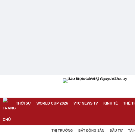
THỜI SỰ
WORLD CUP 2026
VTC NEWS TV
KINH TẾ
THỂ T
THỊ TRƯỜNG
BẤT ĐỘNG SẢN
ĐẦU TƯ
TÀI