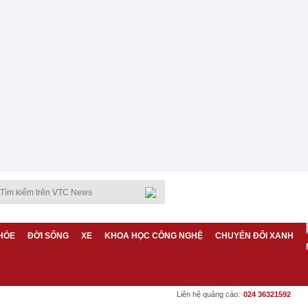
HỎE
ĐỜI SỐNG
XE
KHOA HỌC CÔNG NGHỆ
CHUYỂN ĐỔI XANH
Liên hệ quảng cáo:
024 36321592