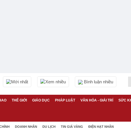
Mới nhất
Xem nhiều
Bình luận nhiều
HAO
THẾ GIỚI
GIÁO DỤC
PHÁP LUẬT
VĂN HÓA - GIẢI TRÍ
SỨC K
 CHÍNH
DOANH NHÂN
DU LỊCH
TIN GIÁ VÀNG
ĐIỆN HẠT NHÂN