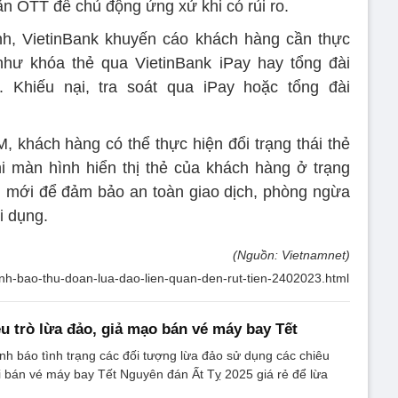
ắn OTT để chủ động ứng xử khi có rủi ro.
inh, VietinBank khuyến cáo khách hàng cần thực
như khóa thẻ qua VietinBank iPay hay tổng đài
h. Khiếu nại, tra soát qua iPay hoặc tổng đài
 khách hàng có thể thực hiện đổi trạng thái thẻ
hi màn hình hiển thị thẻ của khách hàng ở trạng
N mới để đảm bảo an toàn giao dịch, phòng ngừa
ợi dụng.
(Nguồn: Vietnamnet)
anh-bao-thu-doan-lua-dao-lien-quan-den-rut-tien-2402023.html
êu trò lừa đảo, giả mạo bán vé máy bay Tết
ảnh báo tình trạng các đối tượng lừa đảo sử dụng các chiêu
 vi bán vé máy bay Tết Nguyên đán Ất Tỵ 2025 giá rẻ để lừa