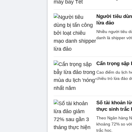
Người tiêu dùn
lừa đảo
Nhiều người tiêu d
danh là shipper vớ
Cẩn trọng sập 
Cao điểm du lịch hè
chiêu trò lừa đảo d
Số tài khoản l
thực sinh trắc
Theo Ngân hàng Nh
khoảng 72% so với 
trắc học.