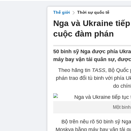
Thế giới
Thời sự quốc tế
Nga và Ukraine tiếp 
cuộc đàm phán
50 binh sỹ Nga được phía Ukr
máy bay vận tải quân sự, được 
Theo hãng tin
TASS
, Bộ Quốc 
phán trao đổi tù binh với phía U
do chín
Một binh
Bộ trên nêu rõ 50 binh sỹ Ng
Moskva bằng máy bay vận tải q