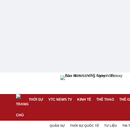
THỜI SỰ
VTC NEWS TV
KINH TẾ
THỂ THAO
THẾ G
QUÂN SỰ
THỜI SỰ QUỐC TẾ
TƯ LIỆU
TIN 