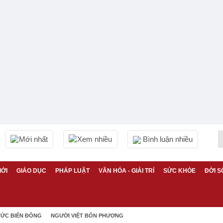
Mới nhất
Xem nhiều
Bình luận nhiều
IỚI
GIÁO DỤC
PHÁP LUẬT
VĂN HÓA - GIẢI TRÍ
SỨC KHỎE
ĐỜI S
TỨC BIỂN ĐÔNG
NGƯỜI VIỆT BỐN PHƯƠNG