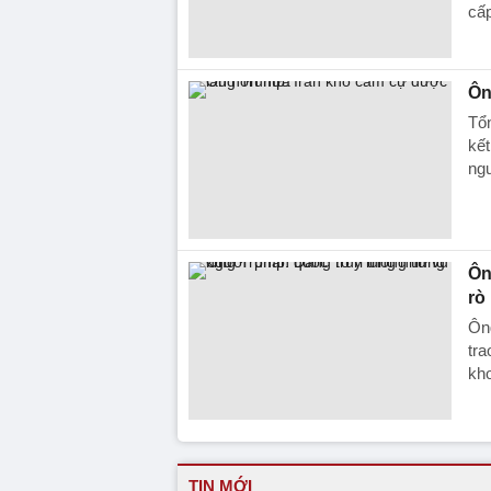
cấp
Ôn
Tổn
kết
ngu
Ôn
rò 
Ông
tra
kh
TIN MỚI