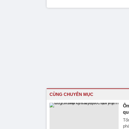
CÙNG CHUYÊN MỤC
Ôn
qu
Tổn
ph