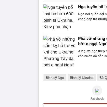
Nga tuyên bố l
Nga nói quân đội n
công đáp trả nhưng
Phá vỡ những c
bớt e ngại Nga
3 loại xe bọc thé
các nước đã sẵn s
Binh sỹ Nga
Binh sỹ Ukraine
Bộ Q
Facebook