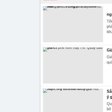
ng
Tổn
phả
tiê
Gi
Giá
quố
Sắ
ý 
Quy
bố 