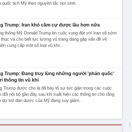
 quốc tịch Mỹ theo nguyên tắc nơi sinh.
g Trump: Iran khó cầm cự được lâu hơn nữa
g thống Mỹ Donald Trump tin cuộc xung đột với Iran sẽ sớm
 thúc và cho biết lực lượng vũ trang đang gặp vấn đề về
ồn cung cấp một số loại vũ khí.
g Trump: Đang truy lùng những người 'phản quốc'
rỉ thông tin vũ khí
 Trump được cho là đã bày tỏ sự tức giận trong các cuộc
o đổi nội bộ gần đây sau khi xuất hiện các thông tin cho rằng
o dự trữ đạn dược của Mỹ đang suy giảm.