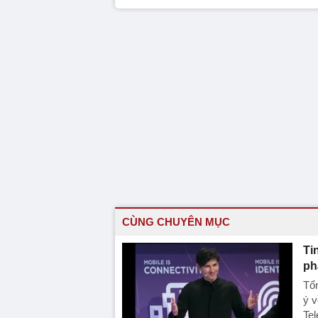
CÙNG CHUYÊN MỤC
Ti
ph
Tổn
ý v
Tel