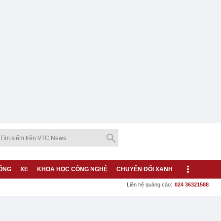
ỐNG
XE
KHOA HỌC CÔNG NGHỆ
CHUYỂN ĐỔI XANH
Liên hệ quảng cáo:
024 36321588