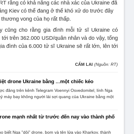
i RT rằng có khả năng các nhà xác của Ukraine đã
rằng Kiev có thể đang ở thế khó xử do trước đây
 thương vong của họ rất thấp.
y cũng cho rằng gia đình mỗi tử sĩ Ukraine có
 tới trên 362.000 USD/quân nhân và do vậy, tổng
ia đình của 6.000 tử sĩ Ukraine sẽ rất lớn, lên tới
CẨM LAI
(Nguồn: RT)
iệt drone Ukraine bằng ...một chiếc kéo
ợc đăng trên kênh Telegram Voennyi Osvedomitel, lính Nga
uỷ máy bay không người lái sợi quang của Ukraine bằng một
rone mạnh nhất từ trước đến nay vào thành phố
o biết Nga "dội" drone, bom và tên lửa vào Kharkov, thành