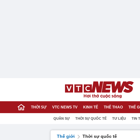
THỜI SỰ
VTC NEWS TV
KINH TẾ
THỂ THAO
THẾ G
QUÂN SỰ
THỜI SỰ QUỐC TẾ
TƯ LIỆU
TIN 
Thế giới
Thời sự quốc tế