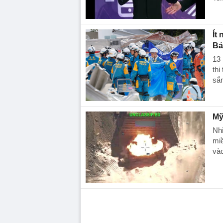
Ít
Bả
13 
thi
sắ
Mỹ
Nhi
mi
và