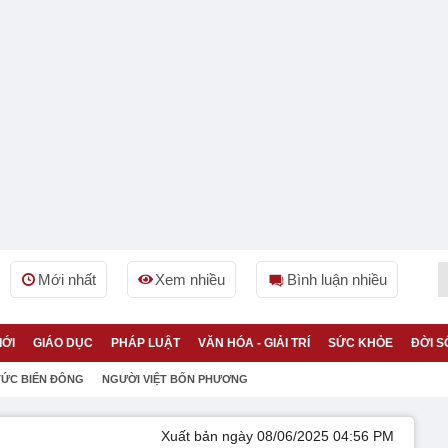
Mới nhất
Xem nhiều
Bình luận nhiều
IỚI
GIÁO DỤC
PHÁP LUẬT
VĂN HÓA - GIẢI TRÍ
SỨC KHỎE
ĐỜI S
TỨC BIỂN ĐÔNG
NGƯỜI VIỆT BỐN PHƯƠNG
Xuất bản ngày 08/06/2025 04:56 PM