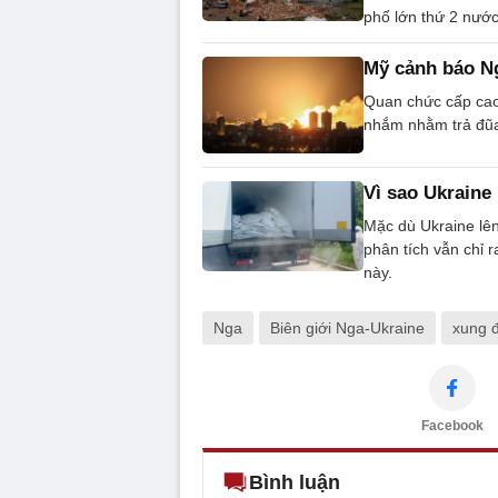
phố lớn thứ 2 nước
Mỹ cảnh báo Ng
Quan chức cấp cao
nhắm nhằm trả đũa
Vì sao Ukraine 
Mặc dù Ukraine lên
phân tích vẫn chỉ 
này.
Nga
Biên giới Nga-Ukraine
xung 
Facebook
Bình luận