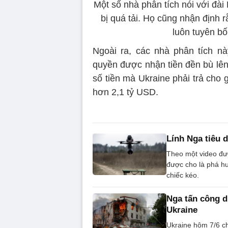
Một số nhà phân tích nói với đà
bị quá tải. Họ cũng nhận định 
luôn tuyên bố
Ngoài ra, các nhà phân tích nà
quyền được nhận tiền đền bù lên
số tiền mà Ukraine phải trả cho g
hơn 2,1 tỷ USD.
Lính Nga tiêu d
Theo một video đư
được cho là phá h
chiếc kéo.
Nga tấn công d
Ukraine
Ukraine hôm 7/6 ch