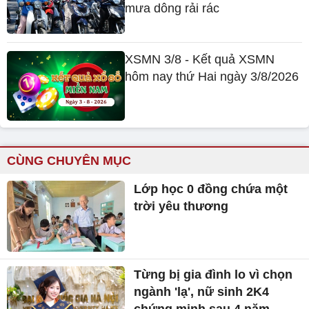
mưa dông rải rác
XSMN 3/8 - Kết quả XSMN
hôm nay thứ Hai ngày 3/8/2026
CÙNG CHUYÊN MỤC
Lớp học 0 đồng chứa một
trời yêu thương
Từng bị gia đình lo vì chọn
ngành 'lạ', nữ sinh 2K4
chứng minh sau 4 năm