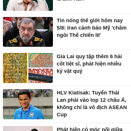
Tin nóng thế giới hôm nay
5/8: Iran cảnh báo Mỹ 'châm
ngòi Thế chiến III'
Gia Lai quy tập thêm 6 hài
cốt liệt sĩ, phát hiện nhiều
kỷ vật quý
HLV Kiatisak: Tuyển Thái
Lan phải vào top 12 châu Á,
không chỉ là vô địch ASEAN
Cup
Phát hiện có móc nối giữa