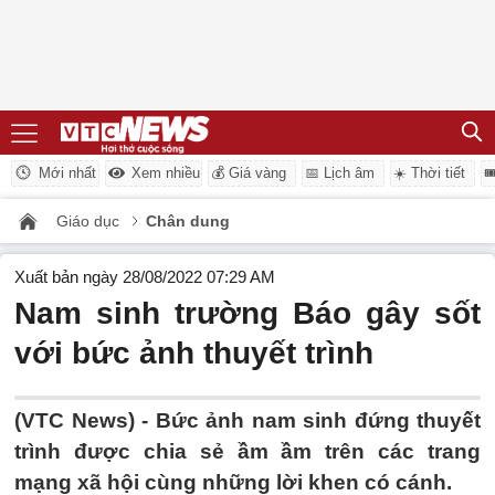
Mới nhất
Xem nhiều
💰 Giá vàng
📅 Lịch âm
☀️ Thời tiết

Giáo dục
Chân dung
Xuất bản ngày 28/08/2022 07:29 AM
Nam sinh trường Báo gây sốt
với bức ảnh thuyết trình
(VTC News) -
Bức ảnh nam sinh đứng thuyết
trình được chia sẻ ầm ầm trên các trang
mạng xã hội cùng những lời khen có cánh.