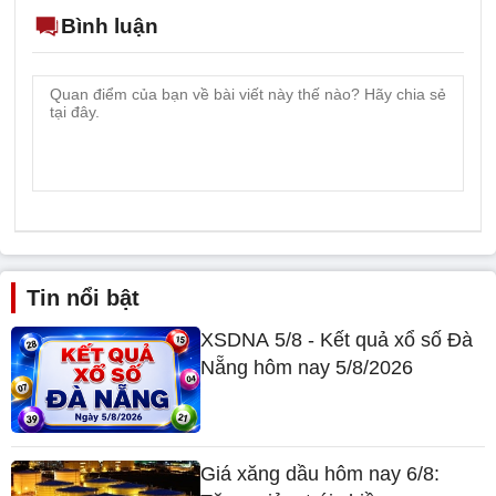
Bình luận
Tin nổi bật
XSDNA 5/8 - Kết quả xổ số Đà
Nẵng hôm nay 5/8/2026
Giá xăng dầu hôm nay 6/8: