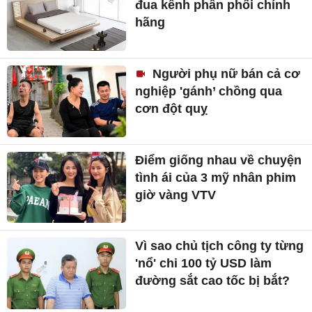
đua kênh phân phối chính
hãng
Người phụ nữ bán cả cơ
nghiệp 'gánh’ chồng qua
cơn đột quỵ
Điểm giống nhau về chuyện
tình ái của 3 mỹ nhân phim
giờ vàng VTV
Vì sao chủ tịch công ty từng
'nổ' chi 100 tỷ USD làm
đường sắt cao tốc bị bắt?