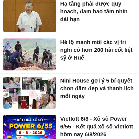
Hạ tầng phải được quy
hoạch, đảm bảo tầm nhìn
dài hạn
Hé lộ manh mối các vị trí
nghi có hơn 200 hài cốt liệt
sỹ ở Huế
Nini House gợi ý 5 bí quyết
chọn đầm đẹp và thanh lịch
mỗi ngày
Vietlott 6/8 - Xổ số Power
6/55 - Kết quả xổ số Vietlott
hôm nay 6/8/2026