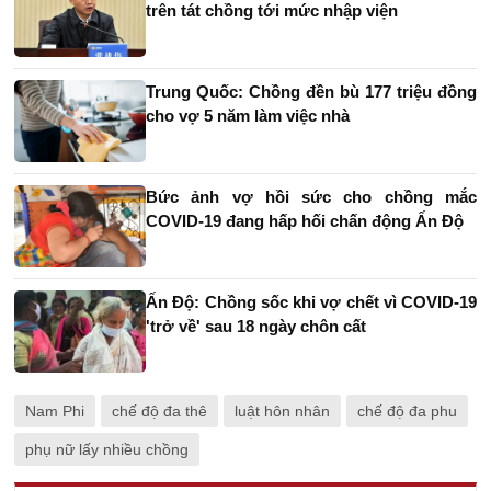
trên tát chồng tới mức nhập viện
Trung Quốc: Chồng đền bù 177 triệu đồng
cho vợ 5 năm làm việc nhà
Bức ảnh vợ hồi sức cho chồng mắc
COVID-19 đang hấp hối chấn động Ấn Độ
Ấn Độ: Chồng sốc khi vợ chết vì COVID-19
'trở về' sau 18 ngày chôn cất
Nam Phi
chế độ đa thê
luật hôn nhân
chế độ đa phu
phụ nữ lấy nhiều chồng