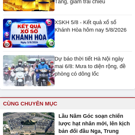
Tăng, giảm trái chiều
XSKH 5/8 - Kết quả xổ số
Khánh Hòa hôm nay 5/8/2026
Dự báo thời tiết Hà Nội ngày
mai 6/8: Mưa to diện rộng, đề
phòng có dông lốc
CÙNG CHUYÊN MỤC
Lầu Năm Góc soạn chiến
lược hạt nhân mới, lên kịch
bản đối đầu Nga, Trung