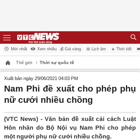
Mới nhất
Xem nhiều
💰 Giá vàng
📅 Lịch âm
☀️ Thời tiết

Thế giới
Thời sự quốc tế
Xuất bản ngày 29/06/2021 04:03 PM
Nam Phi đề xuất cho phép phụ
nữ cưới nhiều chồng
(VTC News) -
Văn bản đề xuất cải cách Luật
Hôn nhân do Bộ Nội vụ Nam Phi cho phép
một người phụ nữ cưới nhiều chồng.