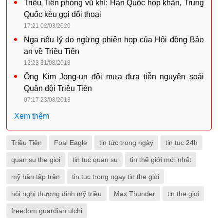
Triều Tiên phóng vũ khí: Hàn Quốc họp khẩn, Trung
Quốc kêu gọi đối thoại
17:21 02/03/2020
Nga nêu lý do ngừng phiên họp của Hội đồng Bảo
an về Triều Tiên
12:23 31/08/2018
Ông Kim Jong-un đội mưa đưa tiễn nguyên soái
Quân đội Triều Tiên
07:17 23/08/2018
Xem thêm
Triều Tiên
Foal Eagle
tin tức trong ngày
tin tuc 24h
quan su the gioi
tin tuc quan su
tin thế giới mới nhất
mỹ hàn tập trận
tin tuc trong ngay tin the gioi
hội nghị thượng đỉnh mỹ triều
Max Thunder
tin the gioi
freedom guardian ulchi