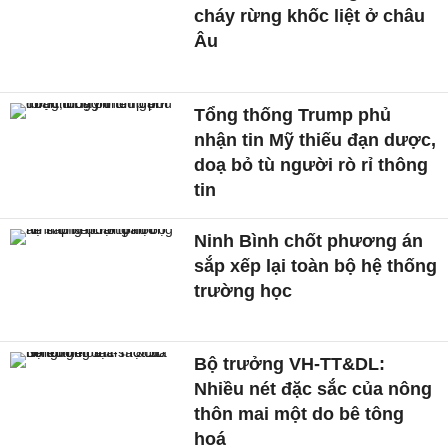
cháy rừng khốc liệt ở châu
Âu
Tổng thống Trump phủ
nhận tin Mỹ thiếu đạn dược,
doạ bỏ tù người rò rỉ thông
tin
Ninh Bình chốt phương án
sắp xếp lại toàn bộ hệ thống
trường học
Bộ trưởng VH-TT&DL:
Nhiều nét đặc sắc của nông
thôn mai một do bê tông
hoá