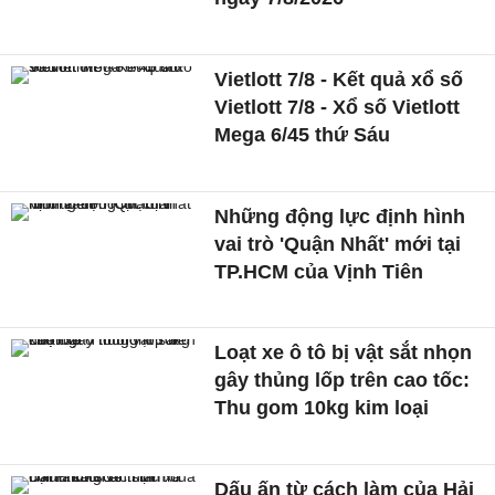
Vietlott 7/8 - Kết quả xổ số
Vietlott 7/8 - Xổ số Vietlott
Mega 6/45 thứ Sáu
Những động lực định hình
vai trò 'Quận Nhất' mới tại
TP.HCM của Vịnh Tiên
Loạt xe ô tô bị vật sắt nhọn
gây thủng lốp trên cao tốc:
Thu gom 10kg kim loại
Dấu ấn từ cách làm của Hải