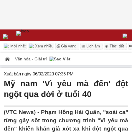
Mới nhất
Xem nhiều
💰 Giá vàng
📅 Lịch âm
☀️ Thời tiết

Văn hóa - Giải trí
Sao Việt
Xuất bản ngày 06/02/2023 07:35 PM
Mỹ nam 'Vì yêu mà đến' đột
ngột qua đời ở tuổi 40
(VTC News) -
Phạm Hồng Hải Quân, "soái ca"
từng gây sốt trong chương trình "Vì yêu mà
đến" khiến khán giả xót xa khi đột ngột qua