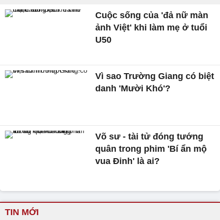
Cuộc sống của 'đả nữ màn
ảnh Việt' khi làm mẹ ở tuổi
U50
Vì sao Trường Giang có biệt
danh 'Mười Khó'?
Võ sư - tài tử đóng tướng
quân trong phim 'Bí ẩn mộ
vua Đinh' là ai?
TIN MỚI