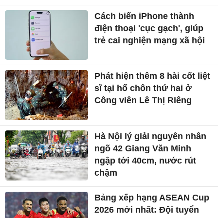
Cách biến iPhone thành
điện thoại 'cục gạch', giúp
trẻ cai nghiện mạng xã hội
Phát hiện thêm 8 hài cốt liệt
sĩ tại hố chôn thứ hai ở
Công viên Lê Thị Riêng
Hà Nội lý giải nguyên nhân
ngõ 42 Giang Văn Minh
ngập tới 40cm, nước rút
chậm
Bảng xếp hạng ASEAN Cup
2026 mới nhất: Đội tuyển