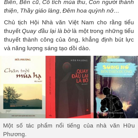
Biên
,
Bến cũ
,
Cổ tích mùa thu
,
Con người thánh
thiện
,
Thầy giáo làng
,
Đêm hoa quỳnh nở
…
Chủ tịch Hội Nhà văn Việt Nam cho rằng tiểu
thuyết
Quay đầu lại là bờ
là một trong những tiểu
thuyết thành công của ông, khẳng định bút lực
và năng lượng sáng tạo dồi dào.
Một số tác phẩm nổi tiếng của nhà văn Hữu
Phương.