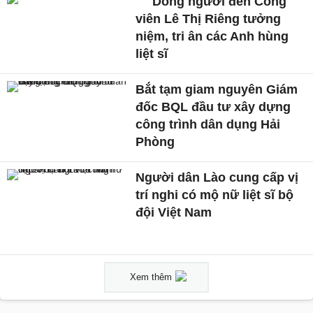
Dòng người đến Công
viên Lê Thị Riêng tưởng
niệm, tri ân các Anh hùng
liệt sĩ
Bắt tạm giam nguyên Giám
đốc BQL đầu tư xây dựng
công trình dân dụng Hải
Phòng
Người dân Lào cung cấp vị
trí nghi có mộ nữ liệt sĩ bộ
đội Việt Nam
Xem thêm