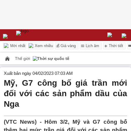
Mới nhất
Xem nhiều
💰 Giá vàng
📅 Lịch âm
☀️ Thời tiết

Thế giới
Thời sự quốc tế
Xuất bản ngày 04/02/2023 07:03 AM
Mỹ, G7 công bố giá trần mới
đối với các sản phẩm dầu của
Nga
(VTC News) -
Hôm 3/2, Mỹ và G7 công bố
thêm hai mức trần giá đối với các sản phẩm