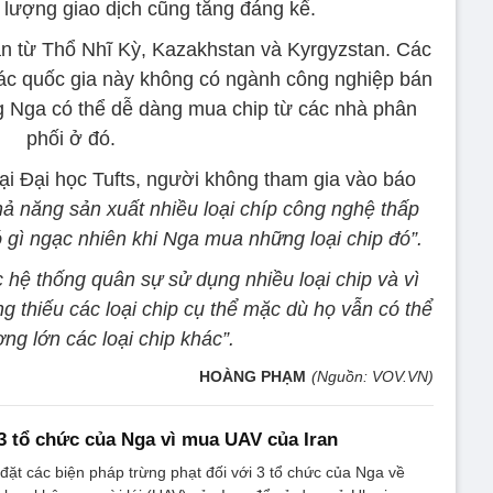
 lượng giao dịch cũng tăng đáng kể.
n từ Thổ Nhĩ Kỳ, Kazakhstan và Kyrgyzstan. Các
các quốc gia này không có ngành công nghiệp bán
 Nga có thể dễ dàng mua chip từ các nhà phân
phối ở đó.
tại Đại học Tufts, người không tham gia vào báo
ả năng sản xuất nhiều loại chíp công nghệ thấp
 gì ngạc nhiên khi Nga mua những loại chip đó”.
 hệ thống quân sự sử dụng nhiều loại chip và vì
ạng thiếu các loại chip cụ thể mặc dù họ vẫn có thể
ng lớn các loại chip khác”.
HOÀNG PHẠM
(Nguồn: VOV.VN)
3 tổ chức của Nga vì mua UAV của Iran
đặt các biện pháp trừng phạt đối với 3 tổ chức của Nga về