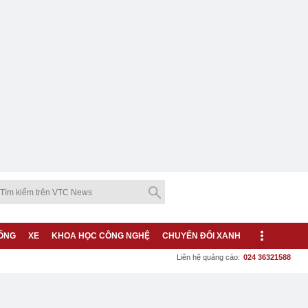
ỐNG
XE
KHOA HỌC CÔNG NGHỆ
CHUYỂN ĐỔI XANH
Liên hệ quảng cáo:
024 36321588