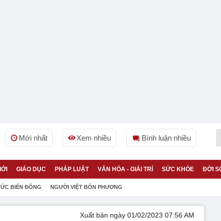
Mới nhất
Xem nhiều
Bình luận nhiều
IỚI
GIÁO DỤC
PHÁP LUẬT
VĂN HÓA - GIẢI TRÍ
SỨC KHỎE
ĐỜI S
TỨC BIỂN ĐÔNG
NGƯỜI VIỆT BỐN PHƯƠNG
Xuất bản ngày 01/02/2023 07:56 AM