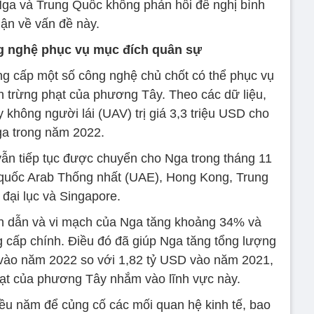
ga và Trung Quốc không phản hồi đề nghị bình
uận về vấn đề này.
g nghệ phục vụ mục đích quân sự
ng cấp một số công nghệ chủ chốt có thể phục vụ
h trừng phạt của phương Tây. Theo các dữ liệu,
không người lái (UAV) trị giá 3,3 triệu USD cho
a trong năm 2022.
n tiếp tục được chuyển cho Nga trong tháng 11
quốc Arab Thống nhất (UAE), Hong Kong, Trung
đại lục và Singapore.
n dẫn và vi mạch của Nga tăng khoảng 34% và
g cấp chính. Điều đó đã giúp Nga tăng tổng lượng
 vào năm 2022 so với 1,82 tỷ USD vào năm 2021,
hạt của phương Tây nhắm vào lĩnh vực này.
u năm để củng cố các mối quan hệ kinh tế, bao