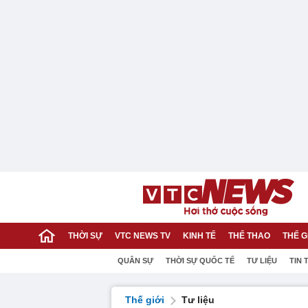
THỜI SỰ
VTC NEWS TV
KINH TẾ
THỂ THAO
THẾ G
QUÂN SỰ
THỜI SỰ QUỐC TẾ
TƯ LIỆU
TIN 
Thế giới
Tư liệu