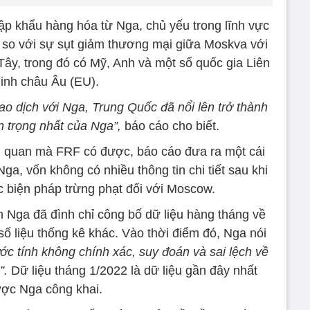
p khẩu hàng hóa từ Nga, chủ yếu trong lĩnh vực
n so với sự sụt giảm thương mại giữa Moskva với
ây, trong đó có Mỹ, Anh và một số quốc gia Liên
inh châu Âu (EU).
ao dịch với Nga, Trung Quốc đã nổi lên trở thành
n trọng nhất của Nga”,
báo cáo cho biết.
ải quan mà FRF có được, báo cáo đưa ra một cái
Nga, vốn không có nhiều thông tin chi tiết sau khi
 biện pháp trừng phạt đối với Moscow.
 Nga đã đình chỉ công bố dữ liệu hàng tháng về
ố liệu thống kê khác. Vào thời điểm đó, Nga nói
ớc tính không chính xác, suy đoán và sai lệch về
”.
Dữ liệu tháng 1/2022 là dữ liệu gần đây nhất
ợc Nga công khai.