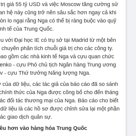
trị giá 55 tỷ USD và việc Moscow tăng cường sử
an hệ này cũng trở nên sâu sắc hơn ngay cả khi
n lo ngại rằng Nga có thể bị ràng buộc vào quỹ
inh tế của Trung Quốc.
u với Đại học IE có trụ sở tại Madrid từ một bên
 chuyên phân tích chuỗi giá trị cho các công ty.
bao gồm các nhà kinh tế Nga và cựu quan chức
enko - cựu Phó chủ tịch Ngân hàng Trung ương
lov - cựu Thứ trưởng Năng lượng Nga.
lý của dữ liệu, các tác giả của báo cáo đã so sánh
i chính thức của Nga được công bố cho đến tháng
ác đối tác thương mại của Nga. Báo cáo cho biết
dữ liệu là các hồ sơ được chỉnh sửa lại một phần
ác giao dịch quân sự.
iều hơn vào hàng hóa Trung Quốc