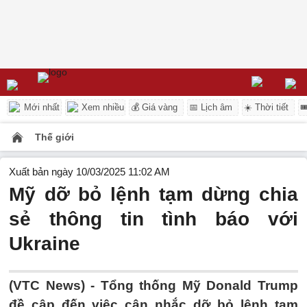
Mới nhất
Xem nhiều
💰 Giá vàng
📅 Lịch âm
☀️ Thời tiết

Thế giới
Xuất bản ngày 10/03/2025 11:02 AM
Mỹ dỡ bỏ lệnh tạm dừng chia
sẻ thông tin tình báo với
Ukraine
(VTC News) -
Tổng thống Mỹ Donald Trump
đề cập đến việc cân nhắc dỡ bỏ lệnh tạm